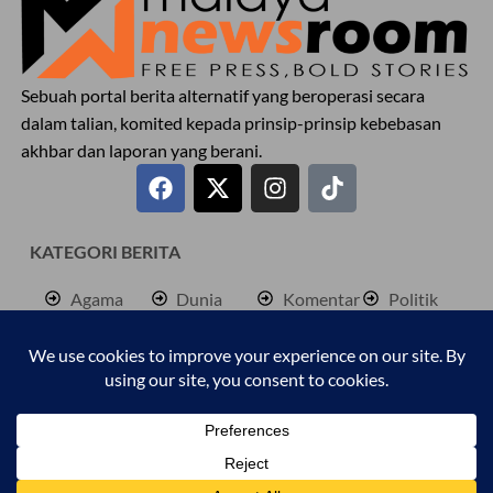
Sebuah portal berita alternatif yang beroperasi secara
dalam talian, komited kepada prinsip-prinsip kebebasan
akhbar dan laporan yang berani.
KATEGORI BERITA
Agama
Dunia
Komentar
Politik
Antarabangsa
Hiburan
Lokal
Rencana
Berita
Jenayah
Palestine
Sukan
Bisnes
Kembara
Pendidkan
Cetusan
Kesihatan
Personaliti