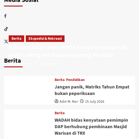
Berita
Ekspedisi & Rekreasi
Bernama catat rekod MBOR kumpulan pengamal
media paling ramai tawan Gunung Kinabalu
Berita
Adin M. Nor
15 July 2026
Berita
Pendidikan
Jangan panik, Matriks Tahun Empat
bukan peperiksaan
Adin M. Nor
15 July 2026
Berita
WADAH bidas kenyataan pemimpin
DAP berhubung pembinaan Masjid
Warisan di TRX