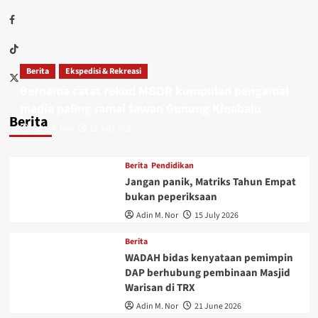
Berita
Ekspedisi & Rekreasi
Bernama catat rekod MBOR kumpulan pengamal
media paling ramai tawan Gunung Kinabalu
Berita
Adin M. Nor
15 July 2026
Berita
Pendidikan
Jangan panik, Matriks Tahun Empat
bukan peperiksaan
Adin M. Nor
15 July 2026
Berita
WADAH bidas kenyataan pemimpin
DAP berhubung pembinaan Masjid
Warisan di TRX
Adin M. Nor
21 June 2026