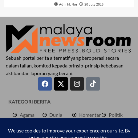
Adin M. Nor
30 July 2026
Sebuah portal berita alternatif yang beroperasi secara
dalam talian, komited kepada prinsip-prinsip kebebasan
akhbar dan laporan yang berani.
KATEGORI BERITA
Agama
Dunia
Komentar
Politik
Antarabangsa
Hiburan
Lokal
Rencana
Berita
Jenayah
Palestine
Sukan
Bisnes
Kembara
Pendidkan