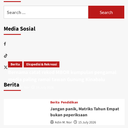
Media Sosial
Berita
Ekspedisi & Rekreasi
Bernama catat rekod MBOR kumpulan pengamal
media paling ramai tawan Gunung Kinabalu
Berita
Adin M. Nor
15 July 2026
Berita
Pendidikan
Jangan panik, Matriks Tahun Empat
bukan peperiksaan
Adin M. Nor
15 July 2026