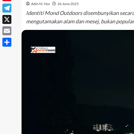
Adin M. Nor
26 June 2025
Pinterest
Identiti Mond Outdoors disembunyikan secara k
Telegram
mengutamakan alam dan mesej, bukan popularit
X
Email
Share