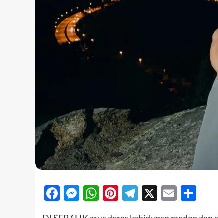
Facebook
Messenger
WhatsApp
Pinterest
Telegram
X
Email
Sh
DI SEBALIK arus deras kehidupan moden dan se