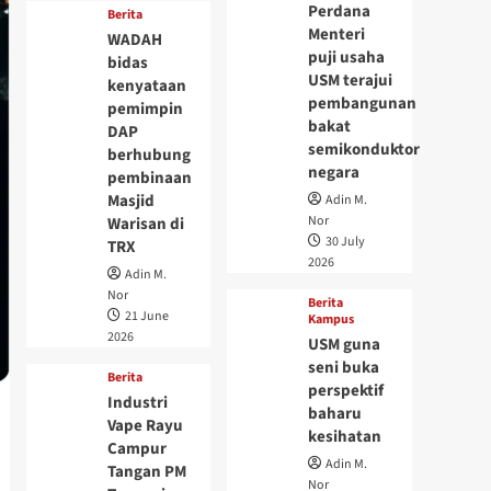
Perdana
Berita
Menteri
WADAH
puji usaha
bidas
USM terajui
kenyataan
pembangunan
pemimpin
bakat
DAP
semikonduktor
berhubung
negara
pembinaan
Masjid
Adin M.
Nor
Warisan di
30 July
TRX
2026
Adin M.
Nor
Berita
21 June
Kampus
2026
USM guna
seni buka
Berita
perspektif
Industri
baharu
Vape Rayu
kesihatan
Campur
Adin M.
Tangan PM
Nor