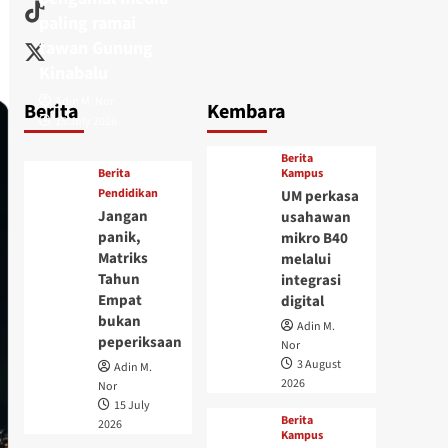
paling ramai
tawan Gunung
Kinabalu
Adin M. Nor
Berita
Kembara
15 July 2026
Berita
Berita
Kampus
Pendidikan
UM perkasa
Jangan
usahawan
panik,
mikro B40
Matriks
melalui
Tahun
integrasi
Empat
digital
bukan
Adin M.
peperiksaan
Nor
3 August
Adin M.
2026
Nor
15 July
Berita
2026
Kampus