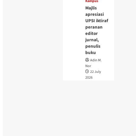
Kampus
Majlis
apresiasi
UPSI iktiraf
peranan
editor
jurnal,
penulis
buku
Adin M.
Nor
22 July
2026