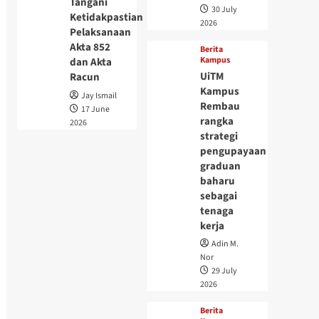
Tangani
30 July
Ketidakpastian
2026
Pelaksanaan
Akta 852
Berita
Kampus
dan Akta
UiTM
Racun
Kampus
Jay Ismail
Rembau
17 June
rangka
2026
strategi
pengupayaan
graduan
baharu
sebagai
tenaga
kerja
Adin M.
Nor
29 July
2026
Berita