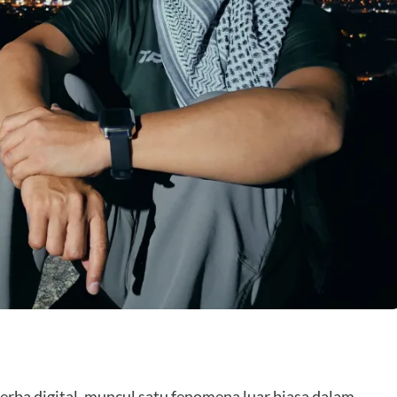
are
rba digital, muncul satu fenomena luar biasa dalam