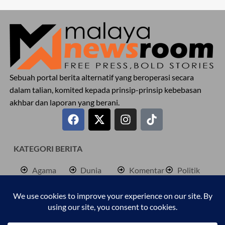
Sebuah portal berita alternatif yang beroperasi secara
dalam talian, komited kepada prinsip-prinsip kebebasan
akhbar dan laporan yang berani.
KATEGORI BERITA
Agama
Dunia
Komentar
Politik
Antarabangsa
Hiburan
Lokal
Rencana
Berita
Jenayah
Palestine
Sukan
Bisnes
Kembara
Pendidkan
Cetusan
Kesihatan
Personaliti