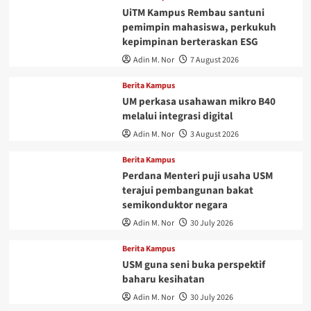
UiTM Kampus Rembau santuni
pemimpin mahasiswa, perkukuh
kepimpinan berteraskan ESG
Adin M. Nor
7 August 2026
Berita Kampus
UM perkasa usahawan mikro B40
melalui integrasi digital
Adin M. Nor
3 August 2026
Berita Kampus
Perdana Menteri puji usaha USM
terajui pembangunan bakat
semikonduktor negara
Adin M. Nor
30 July 2026
Berita Kampus
USM guna seni buka perspektif
baharu kesihatan
Adin M. Nor
30 July 2026