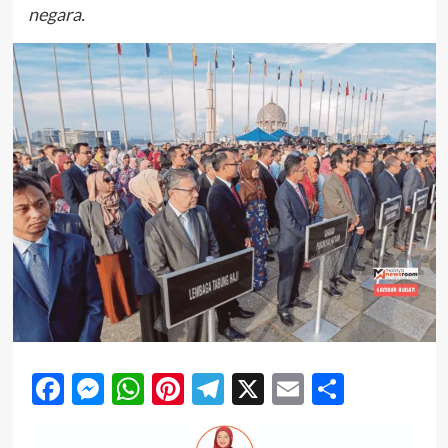
negara.
Facebook
Messenger
WhatsApp
Pinterest
Telegram
X
Email
Share