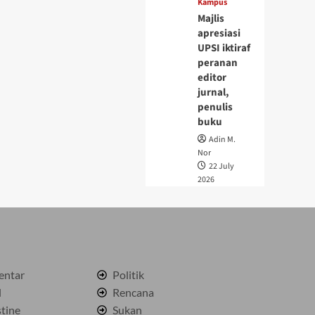
Kampus
Majlis
apresiasi
UPSI iktiraf
peranan
editor
jurnal,
penulis
buku
Adin M.
Nor
22 July
2026
ntar
Politik
l
Rencana
stine
Sukan