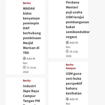
Perdana
Berita
Menteri
WADAH
puji usaha
bidas
USM terajui
kenyataan
pembangunan
pemimpin
bakat
DAP
semikonduktor
berhubung
negara
pembinaan
Masjid
Adin M.
Nor
Warisan di
30 July
TRX
2026
Adin M.
Nor
Berita
21 June
Kampus
2026
USM guna
seni buka
Berita
perspektif
Industri
baharu
Vape Rayu
kesihatan
Campur
Adin M.
Tangan PM
Nor