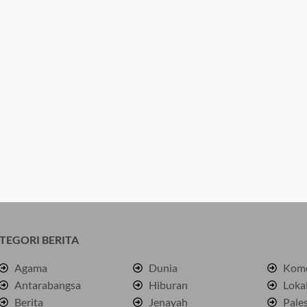
TEGORI BERITA
Agama
Dunia
Kome
Antarabangsa
Hiburan
Loka
Berita
Jenayah
Pale