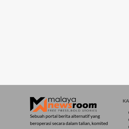
KA
Sebuah portal berita alternatif yang
beroperasi secara dalam talian, komited