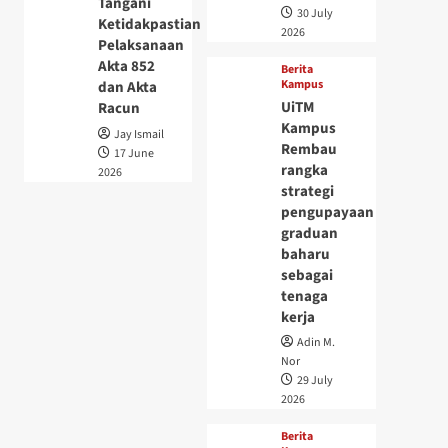
Tangani
30 July
Ketidakpastian
2026
Pelaksanaan
Akta 852
Berita
Kampus
dan Akta
UiTM
Racun
Kampus
Jay Ismail
Rembau
17 June
rangka
2026
strategi
pengupayaan
graduan
baharu
sebagai
tenaga
kerja
Adin M.
Nor
29 July
2026
Berita