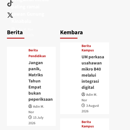
paling ramai
tawan Gunung
Kinabalu
Adin M. Nor
Berita
Kembara
15 July 2026
Berita
Berita
Kampus
Pendidikan
UM perkasa
Jangan
usahawan
panik,
mikro B40
Matriks
melalui
Tahun
integrasi
Empat
digital
bukan
Adin M.
peperiksaan
Nor
3 August
Adin M.
2026
Nor
15 July
Berita
2026
Kampus