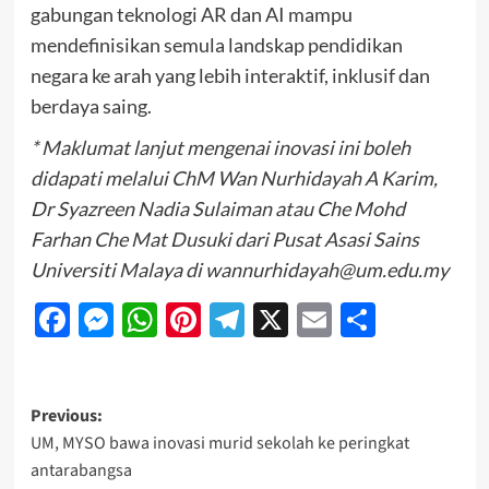
gabungan teknologi AR dan AI mampu
mendefinisikan semula landskap pendidikan
negara ke arah yang lebih interaktif, inklusif dan
berdaya saing.
* Maklumat lanjut mengenai inovasi ini boleh
didapati melalui ChM Wan Nurhidayah A Karim,
Dr Syazreen Nadia Sulaiman atau Che Mohd
Farhan Che Mat Dusuki dari Pusat Asasi Sains
Universiti Malaya di wannurhidayah@um.edu.my
Facebook
Messenger
WhatsApp
Pinterest
Telegram
X
Email
Share
Previous:
UM, MYSO bawa inovasi murid sekolah ke peringkat
antarabangsa