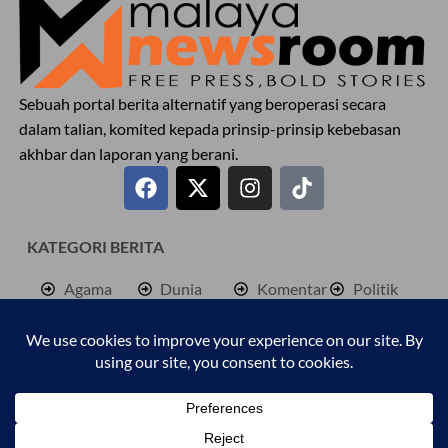
Sebuah portal berita alternatif yang beroperasi secara
dalam talian, komited kepada prinsip-prinsip kebebasan
akhbar dan laporan yang berani.
KATEGORI BERITA
Agama
Dunia
Komentar
Politik
Antarabangsa
Hiburan
Lokal
Rencana
Berita
Jenayah
Palestine
Sukan
Bisnes
Kembara
Pendidkan
Cetusan
Kesihatan
Personaliti