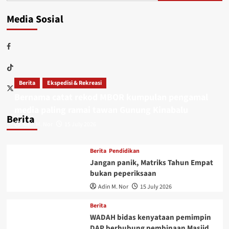
Media Sosial
Berita
Ekspedisi & Rekreasi
Bernama catat rekod MBOR kumpulan pengamal
media paling ramai tawan Gunung Kinabalu
Berita
Adin M. Nor
15 July 2026
Berita
Pendidikan
Jangan panik, Matriks Tahun Empat
bukan peperiksaan
Adin M. Nor
15 July 2026
Berita
WADAH bidas kenyataan pemimpin
DAP berhubung pembinaan Masjid