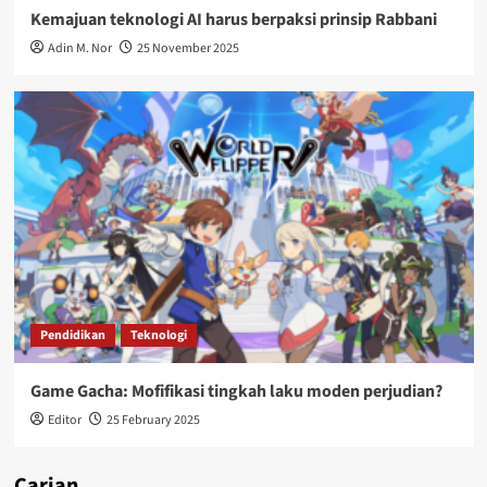
Kemajuan teknologi AI harus berpaksi prinsip Rabbani
Adin M. Nor
25 November 2025
Pendidikan
Teknologi
Game Gacha: Mofifikasi tingkah laku moden perjudian?
Editor
25 February 2025
Carian