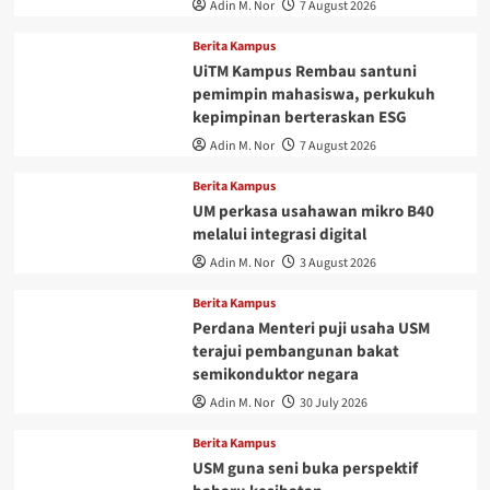
Adin M. Nor
7 August 2026
Berita Kampus
UiTM Kampus Rembau santuni
pemimpin mahasiswa, perkukuh
kepimpinan berteraskan ESG
Adin M. Nor
7 August 2026
Berita Kampus
UM perkasa usahawan mikro B40
melalui integrasi digital
Adin M. Nor
3 August 2026
Berita Kampus
Perdana Menteri puji usaha USM
terajui pembangunan bakat
semikonduktor negara
Adin M. Nor
30 July 2026
Berita Kampus
USM guna seni buka perspektif