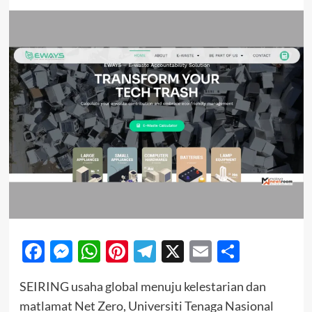
Facebook
Messenger
WhatsApp
Pinterest
Telegram
X
Email
Share
SEIRING usaha global menuju kelestarian dan
matlamat Net Zero, Universiti Tenaga Nasional