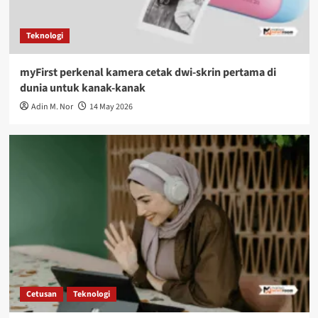
Teknologi
myFirst perkenal kamera cetak dwi-skrin pertama di
dunia untuk kanak-kanak
Adin M. Nor
14 May 2026
Cetusan
Teknologi