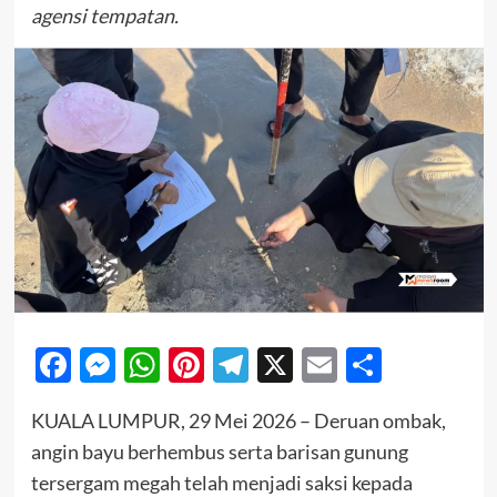
agensi tempatan.
Facebook
Messenger
WhatsApp
Pinterest
Telegram
X
Email
Share
KUALA LUMPUR, 29 Mei 2026 – Deruan ombak,
angin bayu berhembus serta barisan gunung
tersergam megah telah menjadi saksi kepada