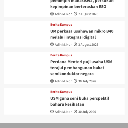
pemimpin mahasiswa, perkukuh
kepimpinan berteraskan ESG
Adin M. Nor
7 August 2026
Berita Kampus
UM perkasa usahawan mikro B40
melalui integrasi digital
Adin M. Nor
3 August 2026
Berita Kampus
Perdana Menteri puji usaha USM
terajui pembangunan bakat
semikonduktor negara
Adin M. Nor
30 July 2026
Berita Kampus
USM guna seni buka perspektif
baharu kesihatan
Adin M. Nor
30 July 2026