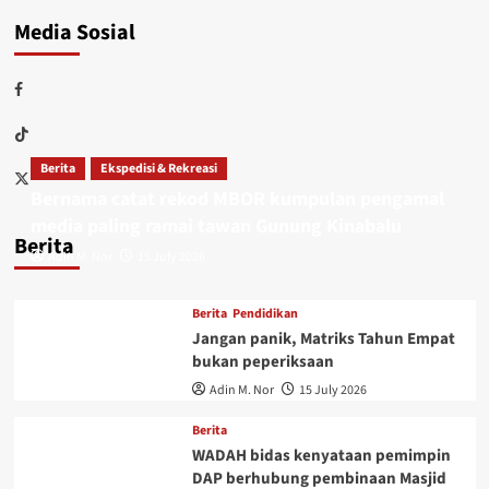
Media Sosial
Berita
Ekspedisi & Rekreasi
Bernama catat rekod MBOR kumpulan pengamal
media paling ramai tawan Gunung Kinabalu
Berita
Adin M. Nor
15 July 2026
Berita
Pendidikan
Jangan panik, Matriks Tahun Empat
bukan peperiksaan
Adin M. Nor
15 July 2026
Berita
WADAH bidas kenyataan pemimpin
DAP berhubung pembinaan Masjid