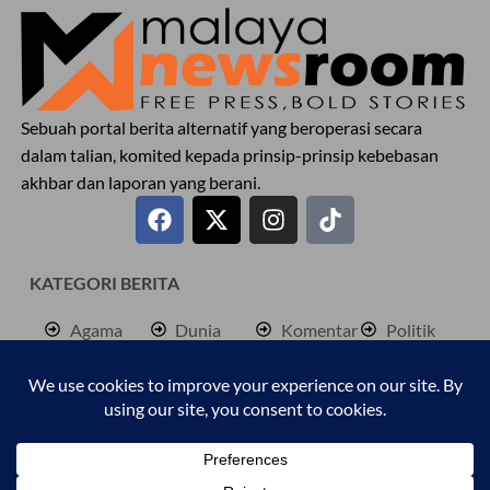
Sebuah portal berita alternatif yang beroperasi secara
dalam talian, komited kepada prinsip-prinsip kebebasan
akhbar dan laporan yang berani.
KATEGORI BERITA
Agama
Dunia
Komentar
Politik
Antarabangsa
Hiburan
Lokal
Rencana
Berita
Jenayah
Palestine
Sukan
Bisnes
Kembara
Pendidkan
Cetusan
Kesihatan
Personaliti