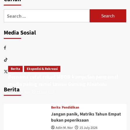
Media Sosial
Berita
Ekspedisi & Rekreasi
Bernama catat rekod MBOR kumpulan pengamal
media paling ramai tawan Gunung Kinabalu
Berita
Adin M. Nor
15 July 2026
Berita
Pendidikan
Jangan panik, Matriks Tahun Empat
bukan peperiksaan
Adin M. Nor
15 July 2026