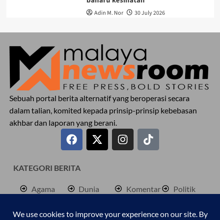
baharu kesihatan
Adin M. Nor
30 July 2026
Sebuah portal berita alternatif yang beroperasi secara
dalam talian, komited kepada prinsip-prinsip kebebasan
akhbar dan laporan yang berani.
KATEGORI BERITA
Agama
Dunia
Komentar
Politik
Antarabangsa
Hiburan
Lokal
Rencana
Berita
Jenayah
Palestine
Sukan