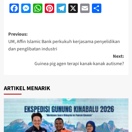
Facebook
Messenger
WhatsApp
Pinterest
Telegram
X
Email
Share
Previous:
UM, Affin Islamic Bank perkukuh kerjasama penyelidikan
dan penglibatan industri
Next:
Guinea pig agen terapi kanak-kanak autisme?
ARTIKEL MENARIK