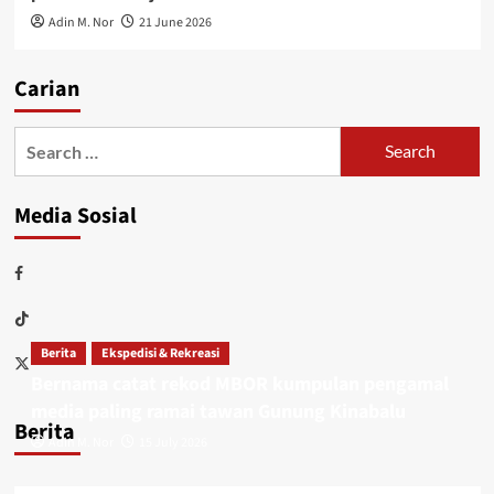
Adin M. Nor
21 June 2026
Carian
Media Sosial
Berita
Ekspedisi & Rekreasi
Bernama catat rekod MBOR kumpulan pengamal
media paling ramai tawan Gunung Kinabalu
Berita
Adin M. Nor
15 July 2026