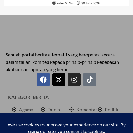
Adin M. Nor
30 July 2026
Sebuah portal berita alternatif yang beroperasi secara
dalam talian, komited kepada prinsip-prinsip kebebasan
akhbar dan laporan yang berani.
KATEGORI BERITA
Agama
Dunia
Komentar
Politik
Antarabangsa
Hiburan
Lokal
Rencana
Berita
Jenayah
Palestine
Sukan
Bisnes
Kembara
Pendidkan