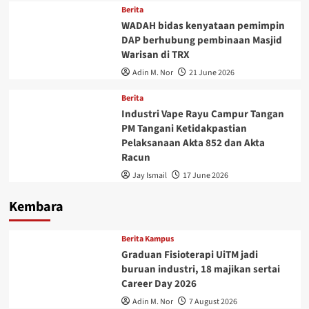
Berita
WADAH bidas kenyataan pemimpin
DAP berhubung pembinaan Masjid
Warisan di TRX
Adin M. Nor
21 June 2026
Berita
Industri Vape Rayu Campur Tangan
PM Tangani Ketidakpastian
Pelaksanaan Akta 852 dan Akta
Racun
Jay Ismail
17 June 2026
Kembara
Berita Kampus
Graduan Fisioterapi UiTM jadi
buruan industri, 18 majikan sertai
Career Day 2026
Adin M. Nor
7 August 2026