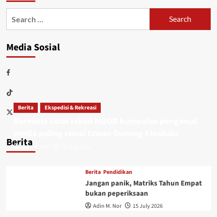
Media Sosial
Berita
Ekspedisi & Rekreasi
Bernama catat rekod MBOR kumpulan pengamal
media paling ramai tawan Gunung Kinabalu
Berita
Adin M. Nor
15 July 2026
Berita
Pendidikan
Jangan panik, Matriks Tahun Empat
bukan peperiksaan
Adin M. Nor
15 July 2026