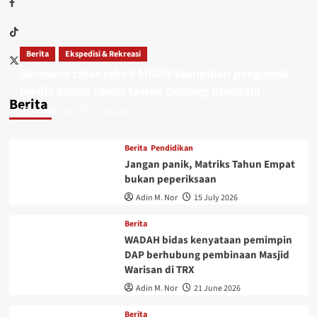
Berita
Ekspedisi & Rekreasi
Bernama catat rekod MBOR kumpulan pengamal
media paling ramai tawan Gunung Kinabalu
Berita
Adin M. Nor
15 July 2026
Berita
Pendidikan
Jangan panik, Matriks Tahun Empat
bukan peperiksaan
Adin M. Nor
15 July 2026
Berita
WADAH bidas kenyataan pemimpin
DAP berhubung pembinaan Masjid
Warisan di TRX
Adin M. Nor
21 June 2026
Berita