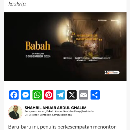
ke skrip.
Facebook
Messenger
WhatsApp
Pinterest
Telegram
X
Email
Share
Baru-baru ini, penulis berkesempatan menonton