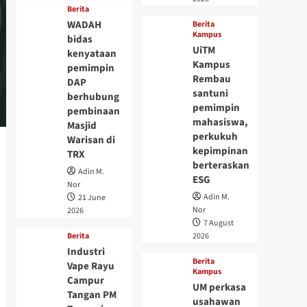
Berita
WADAH
Berita
Kampus
bidas
UiTM
kenyataan
Kampus
pemimpin
Rembau
DAP
santuni
berhubung
pemimpin
pembinaan
mahasiswa,
Masjid
perkukuh
Warisan di
kepimpinan
TRX
berteraskan
Adin M.
ESG
Nor
Adin M.
21 June
Nor
2026
7 August
Berita
2026
Industri
Berita
Vape Rayu
Kampus
Campur
UM perkasa
Tangan PM
usahawan