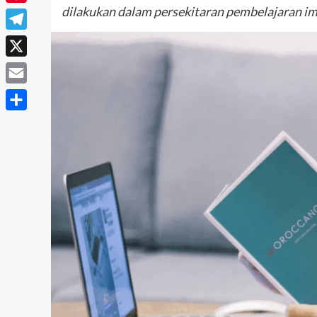
dilakukan dalam persekitaran pembelajaran ime
Pinterest
Telegram
X
Email
Share