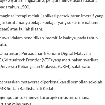
jek Sejarah Tingkatan 3, pelajar menyelusuri suasana
 pada tahun 1500.
maginasi tetapi melalui aplikasi persekitaran imersif yang
ajar terutamanya pelajar-pelajar yang sukar memahami
n) atau kuliah (lisan).
 awal dalam pendidikan imersif. Misalnya, pada tahun
ita.
hasama antara Perbadanan Ekonomi Digital Malaysia
, Virtualtech Frontier (VTF) yang merupakan syarikat
iversiti Kebangsaan Malaysia (UKM), salah satu
 berasaskan metaverse diperkenalkan di sembilan sekolah
MK Sultan Badlishah di Kedah.
jemput untuk menyertai projek rintis ini, di mana
ruang kelas maya.