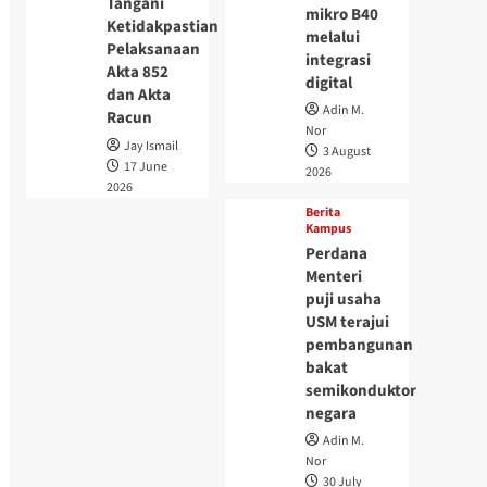
Tangani
mikro B40
Ketidakpastian
melalui
Pelaksanaan
integrasi
Akta 852
digital
dan Akta
Adin M.
Racun
Nor
Jay Ismail
3 August
17 June
2026
2026
Berita
Kampus
Perdana
Menteri
puji usaha
USM terajui
pembangunan
bakat
semikonduktor
negara
Adin M.
Nor
30 July