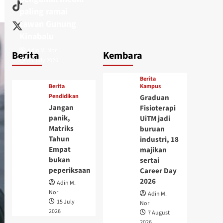
paling ramai
tawan Gunung
Kinabalu
Adin M. Nor
Berita
Kembara
15 July 2026
Berita
Berita
Kampus
Pendidikan
Graduan
Jangan
Fisioterapi
panik,
UiTM jadi
Matriks
buruan
Tahun
industri, 18
Empat
majikan
bukan
sertai
peperiksaan
Career Day
2026
Adin M.
Nor
Adin M.
15 July
Nor
2026
7 August
2026