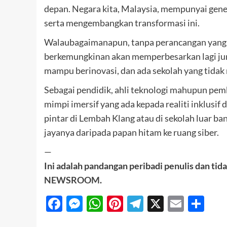
depan. Negara kita, Malaysia, mempunyai gen
serta mengembangkan transformasi ini.
Walaubagaimanapun, tanpa perancangan yang tel
berkemungkinan akan memperbesarkan lagi jura
mampu berinovasi, dan ada sekolah yang tida
Sebagai pendidik, ahli teknologi mahupun pem
mimpi imersif yang ada kepada realiti inklusif 
pintar di Lembah Klang atau di sekolah luar ba
jayanya daripada papan hitam ke ruang siber.
—
Ini adalah pandangan peribadi penulis dan t
NEWSROOM
.
Facebook
Messenger
WhatsApp
Pinterest
Telegram
X
Email
Sh