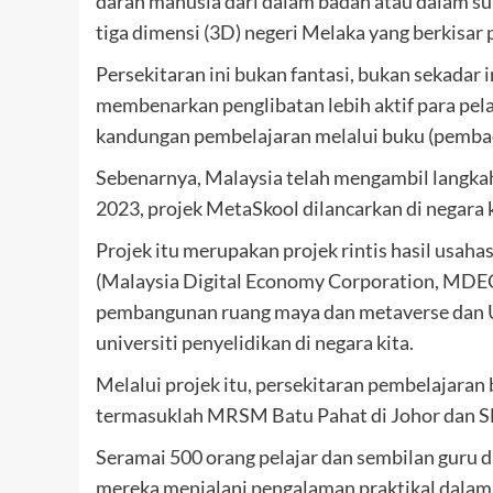
darah manusia dari dalam badan atau dalam sub
tiga dimensi (3D) negeri Melaka yang berkisar
Persekitaran ini bukan fantasi, bukan sekadar i
membenarkan penglibatan lebih aktif para pel
kandungan pembelajaran melalui buku (pembacaa
Sebenarnya, Malaysia telah mengambil langkah
2023, projek MetaSkool dilancarkan di negara k
Projek itu merupakan projek rintis hasil usa
(Malaysia Digital Economy Corporation, MDEC)
pembangunan ruang maya dan metaverse dan Un
universiti penyelidikan di negara kita.
Melalui projek itu, persekitaran pembelajaran
termasuklah MRSM Batu Pahat di Johor dan S
Seramai 500 orang pelajar dan sembilan guru di
mereka menjalani pengalaman praktikal dalam 