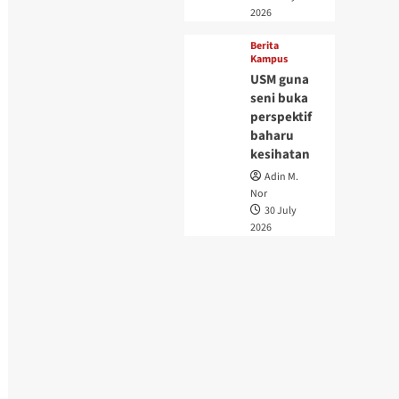
2026
Berita
Kampus
USM guna
seni buka
perspektif
baharu
kesihatan
Adin M.
Nor
30 July
2026