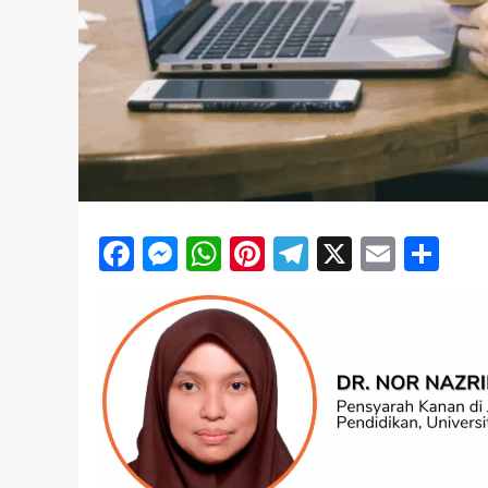
Facebook
Messenger
WhatsApp
Pinterest
Telegram
X
Email
Sh