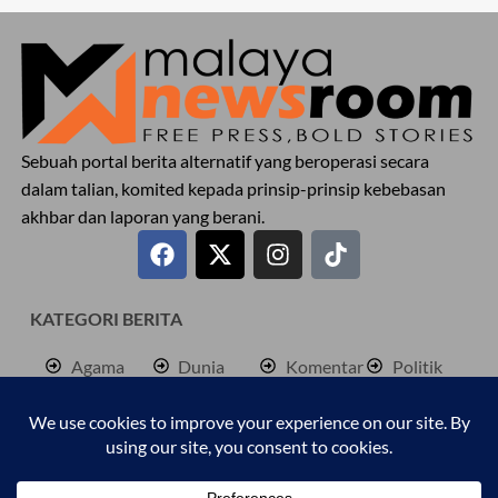
Sebuah portal berita alternatif yang beroperasi secara
dalam talian, komited kepada prinsip-prinsip kebebasan
akhbar dan laporan yang berani.
KATEGORI BERITA
Agama
Dunia
Komentar
Politik
Antarabangsa
Hiburan
Lokal
Rencana
Berita
Jenayah
Palestine
Sukan
Bisnes
Kembara
Pendidkan
Cetusan
Kesihatan
Personaliti