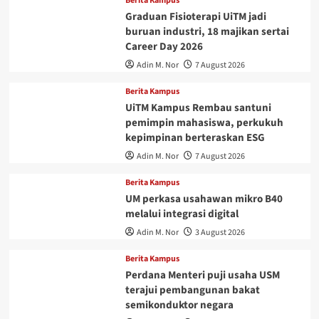
Berita Kampus
Graduan Fisioterapi UiTM jadi
buruan industri, 18 majikan sertai
Career Day 2026
Adin M. Nor
7 August 2026
Berita Kampus
UiTM Kampus Rembau santuni
pemimpin mahasiswa, perkukuh
kepimpinan berteraskan ESG
Adin M. Nor
7 August 2026
Berita Kampus
UM perkasa usahawan mikro B40
melalui integrasi digital
Adin M. Nor
3 August 2026
Berita Kampus
Perdana Menteri puji usaha USM
terajui pembangunan bakat
semikonduktor negara