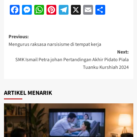
Facebook
Messenger
WhatsApp
Pinterest
Telegram
X
Email
Share
Previous:
Mengurus raksasa narsisisme di tempat kerja
Next:
SMK Ismail Petra johan Pertandingan Akhir Pidato Piala
Tuanku Kurshiah 2024
ARTIKEL MENARIK