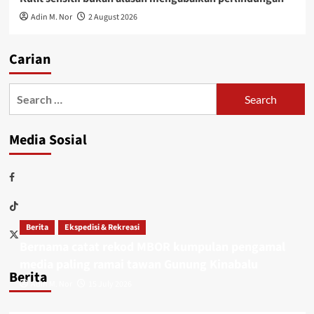
Adin M. Nor
2 August 2026
Carian
Media Sosial
Berita
Ekspedisi & Rekreasi
Bernama catat rekod MBOR kumpulan pengamal
media paling ramai tawan Gunung Kinabalu
Berita
Adin M. Nor
15 July 2026