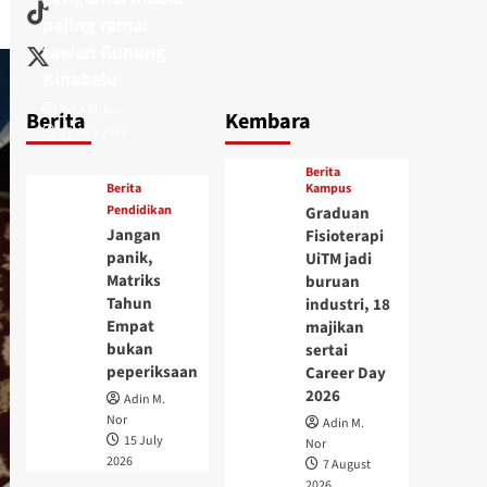
paling ramai
tawan Gunung
Kinabalu
Adin M. Nor
Berita
Kembara
15 July 2026
Berita
Berita
Kampus
Pendidikan
Graduan
Jangan
Fisioterapi
panik,
UiTM jadi
Matriks
buruan
Tahun
industri, 18
Empat
majikan
bukan
sertai
peperiksaan
Career Day
2026
Adin M.
Nor
Adin M.
15 July
Nor
2026
7 August
2026