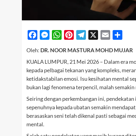
Facebook
Messenger
WhatsApp
Pinterest
Telegram
X
Email
Sh
Oleh:
DR. NOOR MASTURA MOHD MUJAR
KUALA LUMPUR, 21 Mei 2026 – Dalam era mode
kepada pelbagai tekanan yang kompleks, meran
ketidakstabilan emosi. Isu kesihatan mental 
bukan lagi fenomena terpencil, malah semakin
Seiring dengan perkembangan ini, pendekatan i
sepenuhnya kepada ubatan semakin mendapat 
berasaskan seni telah dikenal pasti sebagai 
mental.
Salah satu pendekatan yang masih kurang dite