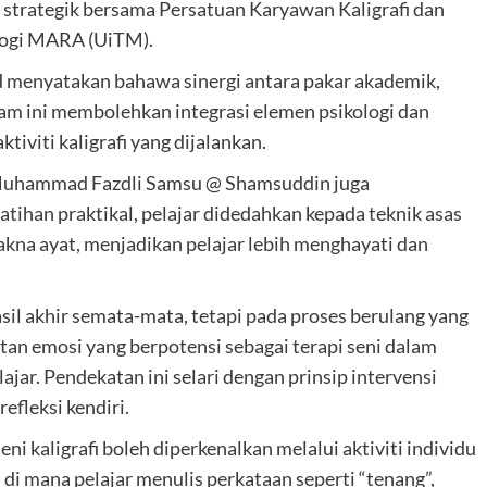
 strategik bersama Persatuan Karyawan Kaligrafi dan
logi MARA (UiTM).
d menyatakan bahawa sinergi antara pakar akademik,
ram ini membolehkan integrasi elemen psikologi dan
tiviti kaligrafi yang dijalankan.
az Muhammad Fazdli Samsu @ Shamsuddin juga
atihan praktikal, pelajar didedahkan kepada teknik asas
kna ayat, menjadikan pelajar lebih menghayati dan
hasil akhir semata-mata, tetapi pada proses berulang yang
atan emosi yang berpotensi sebagai terapi seni dalam
jar. Pendekatan ini selari dengan prinsip intervensi
fleksi kendiri.
ni kaligrafi boleh diperkenalkan melalui aktiviti individu
”, di mana pelajar menulis perkataan seperti “tenang”,