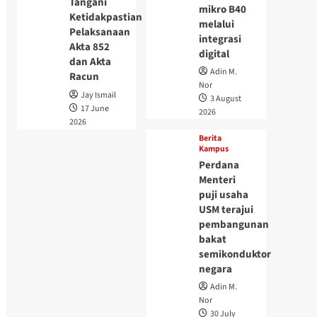
Tangani
mikro B40
Ketidakpastian
melalui
Pelaksanaan
integrasi
Akta 852
digital
dan Akta
Adin M.
Racun
Nor
Jay Ismail
3 August
17 June
2026
2026
Berita
Kampus
Perdana
Menteri
puji usaha
USM terajui
pembangunan
bakat
semikonduktor
negara
Adin M.
Nor
30 July