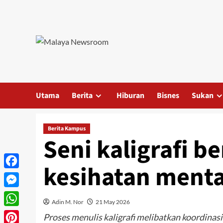
Utama
Berita
Hiburan
Bisnes
Sukan
Berita Kampus
Seni kaligrafi be
kesihatan menta
Facebook
Messenger
Adin M. Nor
21 May 2026
WhatsApp
Proses menulis kaligrafi melibatkan koordinas