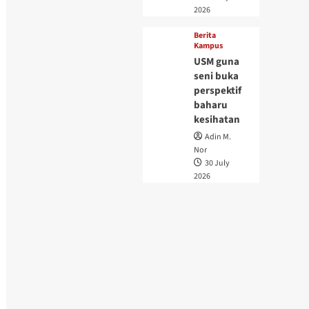
2026
Berita
Kampus
USM guna
seni buka
perspektif
baharu
kesihatan
Adin M.
Nor
30 July
2026