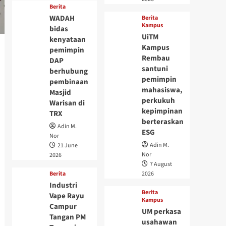
Berita
WADAH
Berita
Kampus
bidas
UiTM
kenyataan
Kampus
pemimpin
Rembau
DAP
santuni
berhubung
pemimpin
pembinaan
mahasiswa,
Masjid
perkukuh
Warisan di
kepimpinan
TRX
berteraskan
Adin M.
ESG
Nor
Adin M.
21 June
Nor
2026
7 August
Berita
2026
Industri
Berita
Vape Rayu
Kampus
Campur
UM perkasa
Tangan PM
usahawan