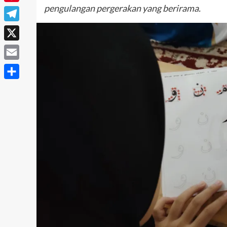
pengulangan pergerakan yang berirama.
Pinterest
Telegram
X
Email
Share