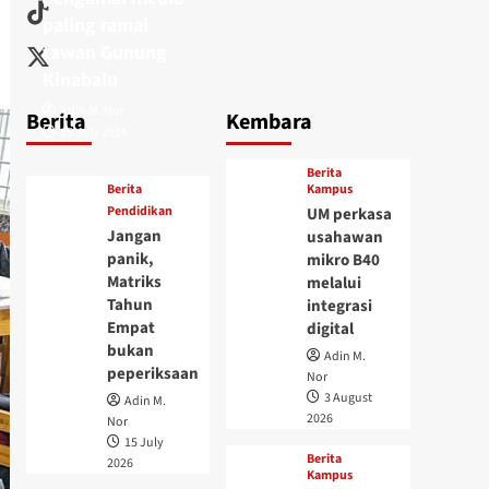
paling ramai
tawan Gunung
Kinabalu
Adin M. Nor
Berita
Kembara
15 July 2026
Berita
Berita
Kampus
Pendidikan
UM perkasa
Jangan
usahawan
panik,
mikro B40
Matriks
melalui
Tahun
integrasi
Empat
digital
bukan
Adin M.
peperiksaan
Nor
3 August
Adin M.
2026
Nor
15 July
Berita
2026
Kampus