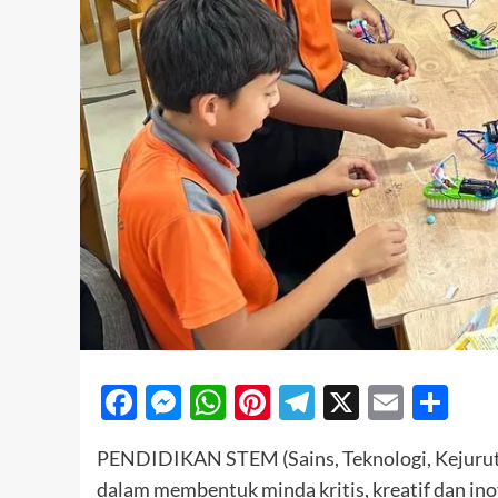
Facebook
Messenger
WhatsApp
Pinterest
Telegram
X
Email
Sh
PENDIDIKAN STEM (Sains, Teknologi, Kejurut
dalam membentuk minda kritis, kreatif dan ino