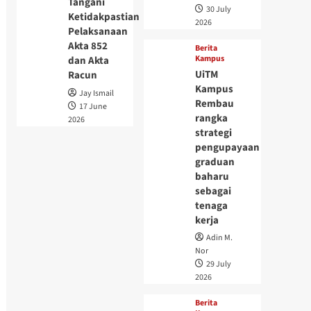
Tangani
30 July
Ketidakpastian
2026
Pelaksanaan
Akta 852
Berita
Kampus
dan Akta
UiTM
Racun
Kampus
Jay Ismail
Rembau
17 June
rangka
2026
strategi
pengupayaan
graduan
baharu
sebagai
tenaga
kerja
Adin M.
Nor
29 July
2026
Berita