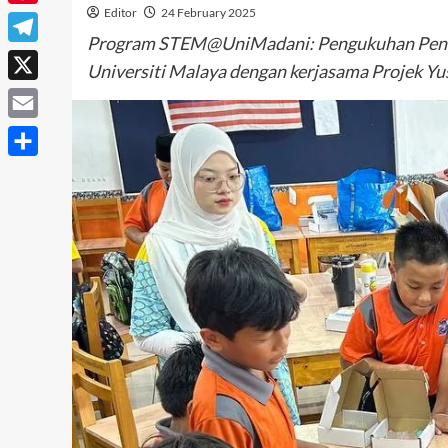
Editor
24 February 2025
Pinterest
Program STEM@UniMadani: Pengukuhan Pendi
Telegram
Universiti Malaya dengan kerjasama Projek Yus
X
Email
Share