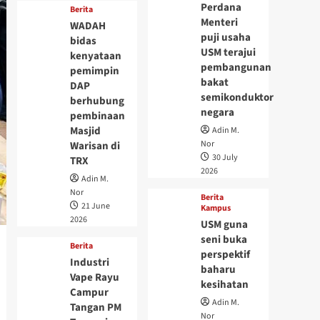
Perdana
Berita
Menteri
WADAH
puji usaha
bidas
USM terajui
kenyataan
pembangunan
pemimpin
bakat
DAP
semikonduktor
berhubung
negara
pembinaan
Masjid
Adin M.
Nor
Warisan di
30 July
TRX
2026
Adin M.
Nor
Berita
21 June
Kampus
2026
USM guna
seni buka
Berita
perspektif
Industri
baharu
Vape Rayu
kesihatan
Campur
Adin M.
Tangan PM
Nor