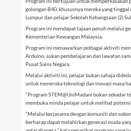
Program ini bertujuan untuk memperkasakan p
golongan B40, khususnya mereka yang tinggal 
Lumpur dan pelajar Sekolah Kebangsaan (2) Su
Program ini mendapat tajaan penuh melalui g
Kementerian Kewangan Malaysia.
Program ini menawarkan pelbagai aktiviti mena
Arduino, sukan pembelajaran dan lawatan samb
Pusat Sains Negara.
Melalui aktiviti ini, pelajar bukan sahaja did
untuk meneroka teknologi dan inovasi masa h
“Program STEM@UniMadani bukan sekadar tent
membuka minda pelajar untuk melihat potensi
“Melalui kerjasama dengan komuniti dan sok
berharap dapat melahirkan generasi muda yang 
antarabangsa,” kata penasihat program yang j