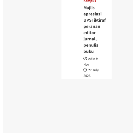
Kampus
Majlis
apresiasi
UPSI iktiraf
peranan
editor
jurnal,
penulis
buku
Adin M.
Nor
22 July
2026