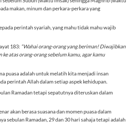
ari sebelum Subuh (waktu imsak) sehingga Maghrib (waktu
ripada makan, minum dan perkara-perkara yang
 kepada perintah syariah, yang mahu tidak mahu wajib
ayat 183:
“Wahai orang-orang yang beriman! Diwajibkan
n ke atas orang-orang sebelum kamu, agar kamu
a puasa adalah untuk melatih kita menjadi insan
da perintah Allah dalam setiap aspek kehidupan.
 bulan Ramadan tetapi sepatutnya diteruskan dalam
benar akan berasa suasana dan momen puasa dalam
ya sebulan Ramadan, 29 dan 30 hari sahaja tetapi adalah