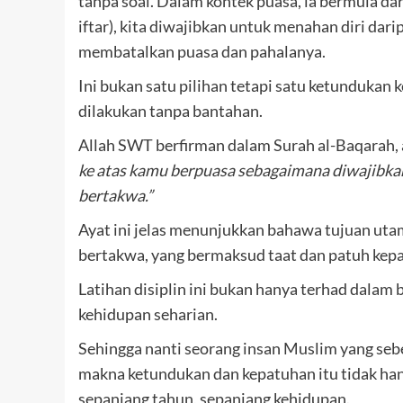
tanpa soal. Dalam kontek puasa, ia bermula d
iftar), kita diwajibkan untuk menahan diri da
membatalkan puasa dan pahalanya.
Ini bukan satu pilihan tetapi satu ketundukan
dilakukan tanpa bantahan.
Allah SWT berfirman dalam Surah al-Baqarah, 
ke atas kamu berpuasa sebagaimana diwajibka
bertakwa.”
Ayat ini jelas menunjukkan bahawa tujuan utam
bertakwa, yang bermaksud taat dan patuh kepa
Latihan disiplin ini bukan hanya terhad dalam
kehidupan seharian.
Sehingga nanti seorang insan Muslim yang se
makna ketundukan dan kepatuhan itu tidak han
sepanjang tahun, sepanjang kehidupan.