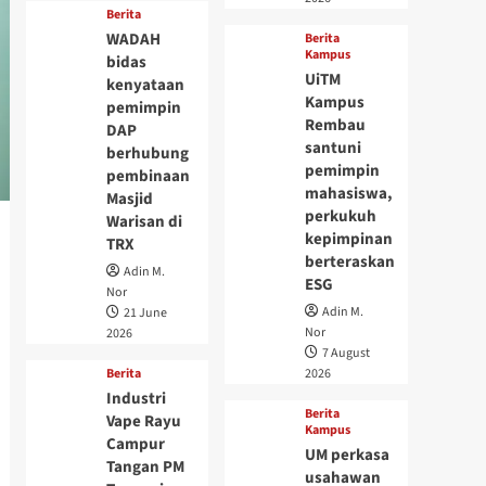
Berita
WADAH
Berita
Kampus
bidas
UiTM
kenyataan
Kampus
pemimpin
Rembau
DAP
santuni
berhubung
pemimpin
pembinaan
mahasiswa,
Masjid
perkukuh
Warisan di
kepimpinan
TRX
berteraskan
Adin M.
ESG
Nor
Adin M.
21 June
Nor
2026
7 August
Berita
2026
Industri
Berita
Vape Rayu
Kampus
Campur
UM perkasa
Tangan PM
usahawan