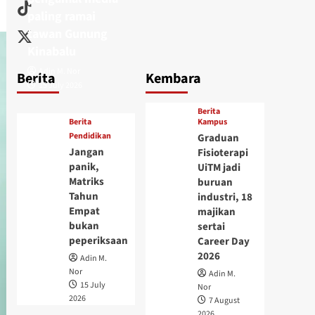
paling ramai
tawan Gunung
Kinabalu
Adin M. Nor
Berita
Kembara
15 July 2026
Berita
Berita
Kampus
Pendidikan
Graduan
Jangan
Fisioterapi
panik,
UiTM jadi
Matriks
buruan
Tahun
industri, 18
Empat
majikan
bukan
sertai
peperiksaan
Career Day
2026
Adin M.
Nor
Adin M.
15 July
Nor
2026
7 August
2026