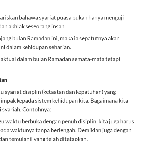
iskan bahawa syariat puasa bukan hanya menguji
 dan akhlak seseorang insan.
njang bulan Ramadan ini, maka ia sepatutnya akan
ni dalam kehidupan seharian.
ya aktual dalam bulan Ramadan semata-mata tetapi
ian
u syariat disiplin (ketaatan dan kepatuhan) yang
 impak kepada sistem kehidupan kita. Bagaimana kita
 syariah. Contohnya:
u waktu berbuka dengan penuh disiplin, kita juga harus
pada waktunya tanpa berlengah. Demikian juga dengan
dan temujanji yang telah ditetapkan.