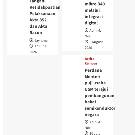
Tangani
mikro B40
Ketidakpastian
melalui
Pelaksanaan
integrasi
Akta 852
digital
dan Akta
Adin M.
Racun
Nor
Jay Ismail
3 August
17 June
2026
2026
Berita
Kampus
Perdana
Menteri
puji usaha
USM terajui
pembangunan
bakat
semikonduktor
negara
Adin M.
Nor
30 July