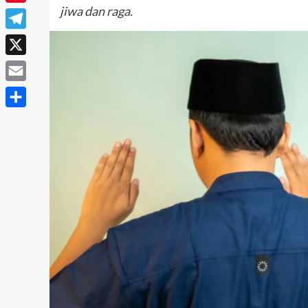
jiwa dan raga.
Pinterest
Telegram
X
Email
Share