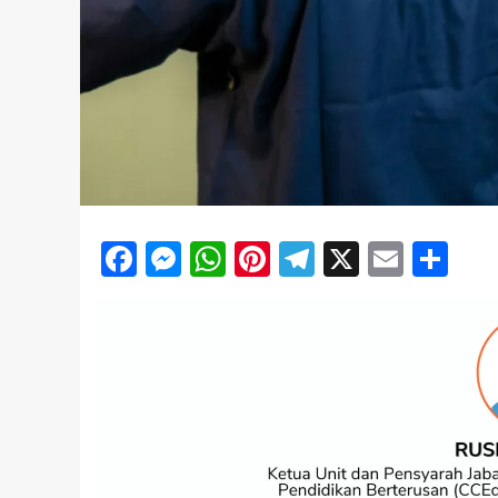
Facebook
Messenger
WhatsApp
Pinterest
Telegram
X
Email
Sh