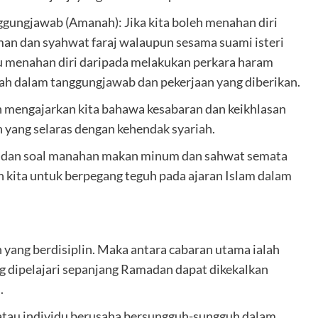
gungjawab (Amanah): Jika kita boleh menahan diri
man dan syahwat faraj walaupun sesama suami isteri
u menahan diri daripada melakukan perkara haram
nah dalam tanggungjawab dan pekerjaan yang diberikan.
 mengajarkan kita bahawa kesabaran dan keikhlasan
 yang selaras dengan kehendak syariah.
kal dan soal manahan makan minum dan sahwat semata
h kita untuk berpegang teguh pada ajaran Islam dalam
yang berdisiplin. Maka antara cabaran utama ialah
 dipelajari sepanjang Ramadan dapat dikekalkan
.
a atau individu berusaha bersungguh-sungguh dalam