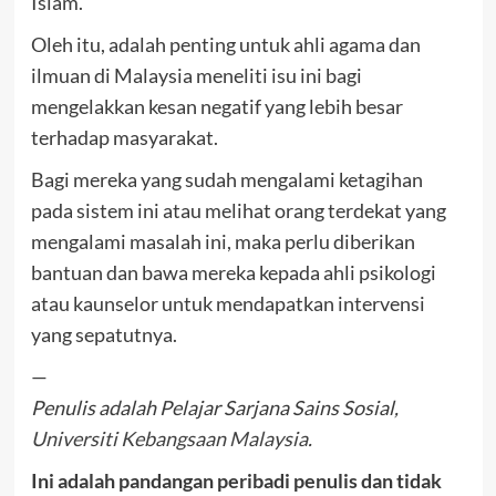
Islam.
Oleh itu, adalah penting untuk ahli agama dan
ilmuan di Malaysia meneliti isu ini bagi
mengelakkan kesan negatif yang lebih besar
terhadap masyarakat.
Bagi mereka yang sudah mengalami ketagihan
pada sistem ini atau melihat orang terdekat yang
mengalami masalah ini, maka perlu diberikan
bantuan dan bawa mereka kepada ahli psikologi
atau kaunselor untuk mendapatkan intervensi
yang sepatutnya.
—
Penulis adalah Pelajar Sarjana Sains Sosial,
Universiti Kebangsaan Malaysia
.
Ini adalah pandangan peribadi penulis dan tidak