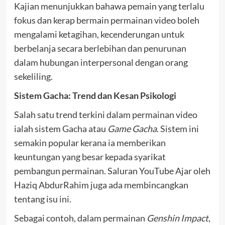
Kajian menunjukkan bahawa pemain yang terlalu
fokus dan kerap bermain permainan video boleh
mengalami ketagihan, kecenderungan untuk
berbelanja secara berlebihan dan penurunan
dalam hubungan interpersonal dengan orang
sekeliling.
Sistem Gacha: Trend dan Kesan Psikologi
Salah satu trend terkini dalam permainan video
ialah sistem Gacha atau
Game Gacha
. Sistem ini
semakin popular kerana ia memberikan
keuntungan yang besar kepada syarikat
pembangun permainan. Saluran YouTube Ajar oleh
Haziq AbdurRahim juga ada membincangkan
tentang isu ini.
Sebagai contoh, dalam permainan
Genshin Impact
,