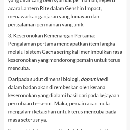
acara Lantern Rite dalam Genshin Impact,
menawarkan ganjaran yang lumayan dan
pengalaman permainan yang unik.
3. Keseronokan Kemenangan Pertama:
Pengalaman pertama mendapatkan item langka
melalui sistem Gacha sering kali menimbulkan rasa
keseronokan yang mendorong pemain untuk terus
mencuba.
Daripada sudut dimensi biologi,
dopamine
di
dalam badan akan dirembeskan oleh kerana
keseronokan yang dialami hasil daripada kejayaan
percubaan tersebut. Maka, pemain akan mula
mengalami ketagihan untuk terus mencuba pada
masa seterusnya.