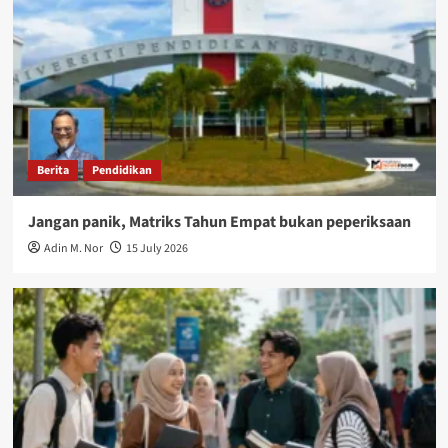
Berita
Pendidikan
Jangan panik, Matriks Tahun Empat bukan peperiksaan
Adin M. Nor
15 July 2026