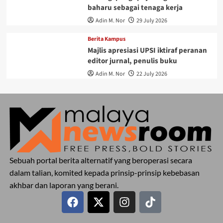
baharu sebagai tenaga kerja
Adin M. Nor
29 July 2026
Berita Kampus
Majlis apresiasi UPSI iktiraf peranan
editor jurnal, penulis buku
Adin M. Nor
22 July 2026
Sebuah portal berita alternatif yang beroperasi secara
dalam talian, komited kepada prinsip-prinsip kebebasan
akhbar dan laporan yang berani.