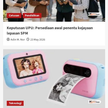
Cetusan
Pendidikan
Keputusan UPU: Persediaan awal penentu kejayaan
lepasan SPM
Adin M. Nor
23 May 2026
Teknologi