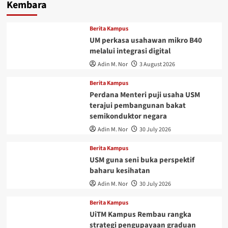
Kembara
Berita Kampus
UM perkasa usahawan mikro B40
melalui integrasi digital
Adin M. Nor
3 August 2026
Berita Kampus
Perdana Menteri puji usaha USM
terajui pembangunan bakat
semikonduktor negara
Adin M. Nor
30 July 2026
Berita Kampus
USM guna seni buka perspektif
baharu kesihatan
Adin M. Nor
30 July 2026
Berita Kampus
UiTM Kampus Rembau rangka
strategi pengupayaan graduan