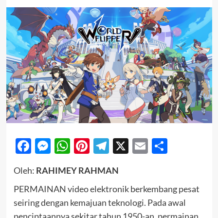
Facebook
Messenger
WhatsApp
Pinterest
Telegram
X
Email
Share
Oleh:
RAHIMEY RAHMAN
PERMAINAN video elektronik berkembang pesat
seiring dengan kemajuan teknologi. Pada awal
penciptaannya sekitar tahun 1950-an, permainan