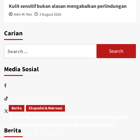
Kulit sensitif bukan alasan mengabaikan perlindungan
Adin M. Nor
2 August 2026
Carian
Media Sosial
Berita
Ekspedisi & Rekreasi
Bernama catat rekod MBOR kumpulan pengamal
media paling ramai tawan Gunung Kinabalu
Berita
Adin M. Nor
15 July 2026