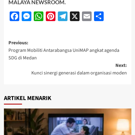
MALAYA NEWSROOM
.
Facebook
Messenger
WhatsApp
Pinterest
Telegram
X
Email
Share
Previous:
Program Mobiliti Antarabangsa UniMAP angkat agenda
SDG di Medan
Next:
Kunci sinergi generasi dalam organisasi moden
ARTIKEL MENARIK