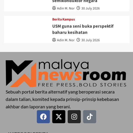
semikonduktor negara
Adin M. Nor
30 July 2026
Berita Kampus
USM guna seni buka perspektif
baharu kesihatan
Adin M. Nor
30 July 2026
Sebuah portal berita alternatif yang beroperasi secara
dalam talian, komited kepada prinsip-prinsip kebebasan
akhbar dan laporan yang berani.