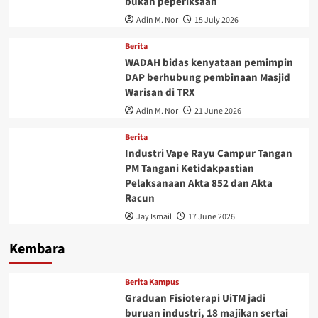
bukan peperiksaan
Adin M. Nor
15 July 2026
Berita
WADAH bidas kenyataan pemimpin
DAP berhubung pembinaan Masjid
Warisan di TRX
Adin M. Nor
21 June 2026
Berita
Industri Vape Rayu Campur Tangan
PM Tangani Ketidakpastian
Pelaksanaan Akta 852 dan Akta
Racun
Jay Ismail
17 June 2026
Kembara
Berita Kampus
Graduan Fisioterapi UiTM jadi
buruan industri, 18 majikan sertai