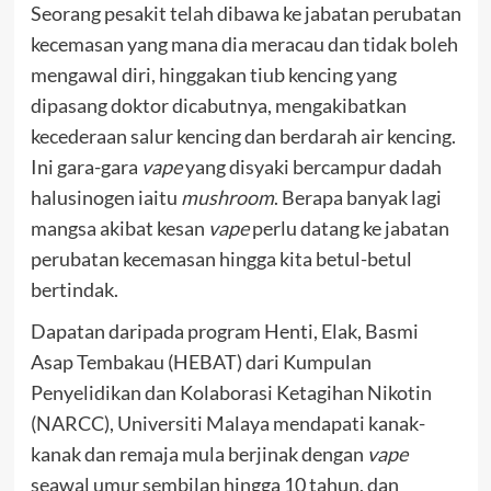
Seorang pesakit telah dibawa ke jabatan perubatan
kecemasan yang mana dia meracau dan tidak boleh
mengawal diri, hinggakan tiub kencing yang
dipasang doktor dicabutnya, mengakibatkan
kecederaan salur kencing dan berdarah air kencing.
Ini gara-gara
vape
yang disyaki bercampur dadah
halusinogen iaitu
mushroom
. Berapa banyak lagi
mangsa akibat kesan
vape
perlu datang ke jabatan
perubatan kecemasan hingga kita betul-betul
bertindak.
Dapatan daripada program Henti, Elak, Basmi
Asap Tembakau (HEBAT) dari Kumpulan
Penyelidikan dan Kolaborasi Ketagihan Nikotin
(NARCC), Universiti Malaya mendapati kanak-
kanak dan remaja mula berjinak dengan
vape
seawal umur sembilan hingga 10 tahun, dan