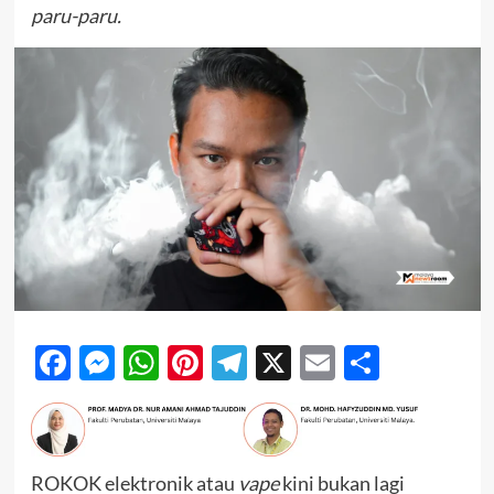
paru-paru.
Facebook
Messenger
WhatsApp
Pinterest
Telegram
X
Email
Share
ROKOK elektronik atau
vape
kini bukan lagi