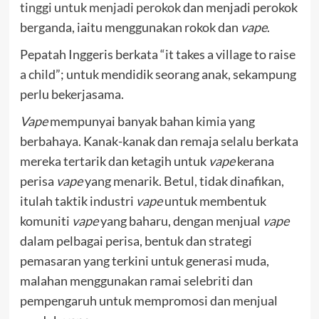
tinggi untuk menjadi perokok
dan menjadi perokok
berganda, iaitu menggunakan rokok dan
vape
.
Pepatah Inggeris berkata “it takes a village to raise
a child”; untuk mendidik seorang anak, sekampung
perlu bekerjasama.
Vape
mempunyai banyak bahan kimia yang
berbahaya. Kanak-kanak dan remaja selalu berkata
mereka tertarik dan ketagih untuk
vape
kerana
perisa
vape
yang menarik. Betul, tidak dinafikan,
itulah taktik industri
vape
untuk membentuk
komuniti
vape
yang baharu, dengan menjual
vape
dalam pelbagai perisa, bentuk dan strategi
pemasaran yang terkini untuk generasi muda,
malahan menggunakan ramai selebriti dan
pempengaruh untuk mempromosi dan menjual