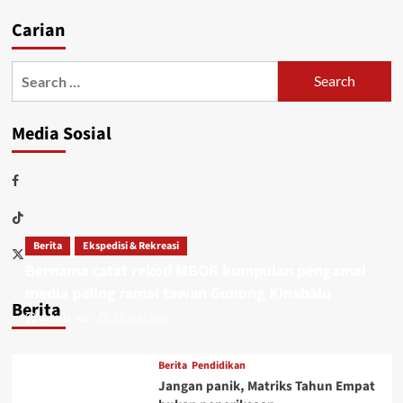
Carian
Media Sosial
Berita
Ekspedisi & Rekreasi
Bernama catat rekod MBOR kumpulan pengamal
media paling ramai tawan Gunung Kinabalu
Berita
Adin M. Nor
15 July 2026
Berita
Pendidikan
Jangan panik, Matriks Tahun Empat