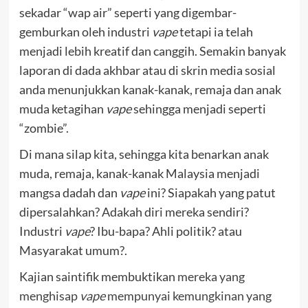
sekadar “wap air” seperti yang digembar-
gemburkan oleh industri
vape
tetapi ia telah
menjadi lebih kreatif dan canggih. Semakin banyak
laporan di dada akhbar atau di skrin media sosial
anda menunjukkan kanak-kanak, remaja dan anak
muda ketagihan
vape
sehingga menjadi seperti
“zombie”.
Di mana silap kita, sehingga kita benarkan anak
muda, remaja, kanak-kanak Malaysia menjadi
mangsa dadah dan
vape
ini? Siapakah yang patut
dipersalahkan? Adakah diri mereka sendiri?
Industri
vape
? Ibu-bapa? Ahli politik? atau
Masyarakat umum?.
Kajian saintifik membuktikan
mereka yang
menghisap
vape
mempunyai kemungkinan yang