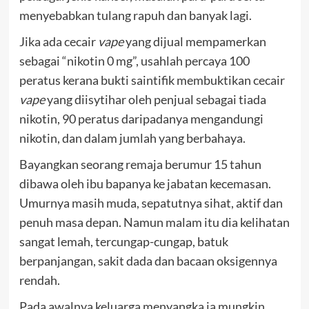
menyebabkan tulang rapuh dan banyak lagi.
Jika ada cecair
vape
yang dijual mempamerkan
sebagai “nikotin 0 mg”, usahlah percaya 100
peratus kerana bukti saintifik membuktikan cecair
vape
yang diisytihar oleh penjual sebagai tiada
nikotin, 90 peratus daripadanya mengandungi
nikotin, dan dalam jumlah yang berbahaya.
Bayangkan seorang remaja berumur 15 tahun
dibawa oleh ibu bapanya ke jabatan kecemasan.
Umurnya masih muda, sepatutnya sihat, aktif dan
penuh masa depan. Namun malam itu dia kelihatan
sangat lemah, tercungap-cungap, batuk
berpanjangan, sakit dada dan bacaan oksigennya
rendah.
Pada awalnya keluarga menyangka ia mungkin