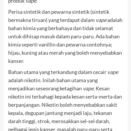
produk
vape
.
Perisa sintetik dan pewarna sintetik (sintetik
bermakna tiruan) yang terdapat dalam
vape
adalah
bahan kimia yang berbahaya dan tidak selamat
untuk dihisap masuk dalam paru-paru. Ada bahan
kimia seperti vanillin dan pewarna contohnya;
hijau, kuning atau merah yang boleh menyebabkan
kanser.
Bahan utama yang terkandung dalam cecair
vape
adalah nikotin. Inilah bahan utama yang
menjadikan seseorang ketagihan
vape
. Kesan
nikotin ini terbahagi kepada kesan serta-merta dan
berpanjangan. Nikotin boleh menyebabkan sakit
kepala, degupan jantung menjadi laju, tekanan
darah tinggi, strok, merosakkan sel-sel darah,
pelbagai jenis kanser, masalah paru-paru serta