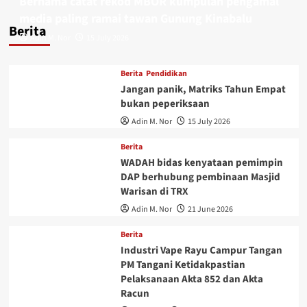
Bernama catat rekod MBOR kumpulan pengamal
media paling ramai tawan Gunung Kinabalu
Berita
Adin M. Nor
15 July 2026
Berita
Pendidikan
Jangan panik, Matriks Tahun Empat
bukan peperiksaan
Adin M. Nor
15 July 2026
Berita
WADAH bidas kenyataan pemimpin
DAP berhubung pembinaan Masjid
Warisan di TRX
Adin M. Nor
21 June 2026
Berita
Industri Vape Rayu Campur Tangan
PM Tangani Ketidakpastian
Pelaksanaan Akta 852 dan Akta
Racun