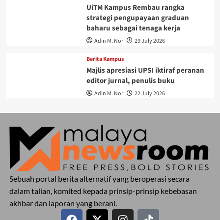
UiTM Kampus Rembau rangka
strategi pengupayaan graduan
baharu sebagai tenaga kerja
Adin M. Nor
29 July 2026
Berita Kampus
Majlis apresiasi UPSI iktiraf peranan
editor jurnal, penulis buku
Adin M. Nor
22 July 2026
Sebuah portal berita alternatif yang beroperasi secara
dalam talian, komited kepada prinsip-prinsip kebebasan
akhbar dan laporan yang berani.