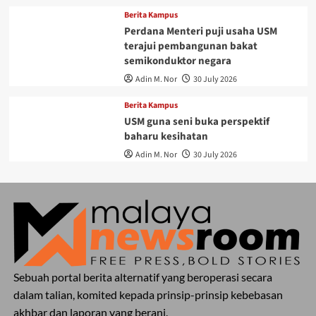
Berita Kampus
Perdana Menteri puji usaha USM
terajui pembangunan bakat
semikonduktor negara
Adin M. Nor
30 July 2026
Berita Kampus
USM guna seni buka perspektif
baharu kesihatan
Adin M. Nor
30 July 2026
Sebuah portal berita alternatif yang beroperasi secara
dalam talian, komited kepada prinsip-prinsip kebebasan
akhbar dan laporan yang berani.