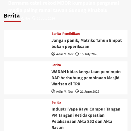
Bernama catat rekod MBOR kumpulan pengamal
media paling ramai tawan Gunung Kinabalu
Berita
Adin M. Nor
15 July 2026
Berita
Pendidikan
Jangan panik, Matriks Tahun Empat
bukan peperiksaan
Adin M. Nor
15 July 2026
Berita
WADAH bidas kenyataan pemimpin
DAP berhubung pembinaan Masjid
Warisan di TRX
Adin M. Nor
21 June 2026
Berita
Industri Vape Rayu Campur Tangan
PM Tangani Ketidakpastian
Pelaksanaan Akta 852 dan Akta
Racun