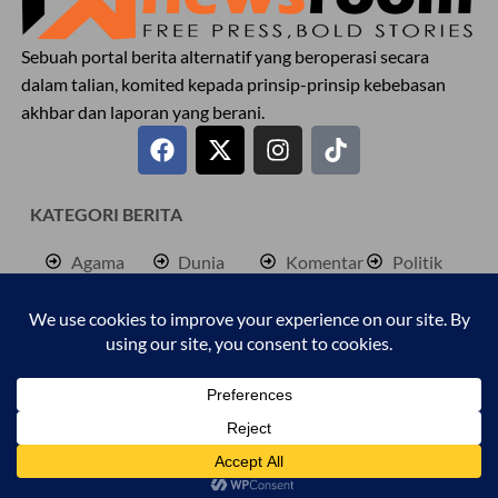
Sebuah portal berita alternatif yang beroperasi secara
dalam talian, komited kepada prinsip-prinsip kebebasan
akhbar dan laporan yang berani.
KATEGORI BERITA
Agama
Dunia
Komentar
Politik
Antarabangsa
Hiburan
Lokal
Rencana
Berita
Jenayah
Palestine
Sukan
Bisnes
Kembara
Pendidkan
Cetusan
Kesihatan
Personaliti
Copyright © 2025 Malaya Newsroom