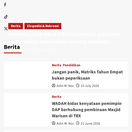
Berita
Ekspedisi & Rekreasi
Bernama catat rekod MBOR kumpulan pengamal
media paling ramai tawan Gunung Kinabalu
Berita
Adin M. Nor
15 July 2026
Berita
Pendidikan
Jangan panik, Matriks Tahun Empat
bukan peperiksaan
Adin M. Nor
15 July 2026
Berita
WADAH bidas kenyataan pemimpin
DAP berhubung pembinaan Masjid
Warisan di TRX
Adin M. Nor
21 June 2026