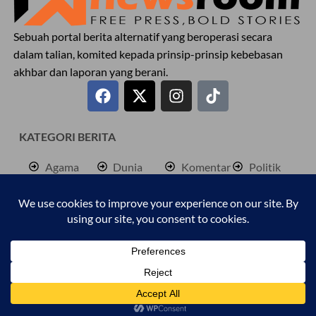
Sebuah portal berita alternatif yang beroperasi secara
dalam talian, komited kepada prinsip-prinsip kebebasan
akhbar dan laporan yang berani.
KATEGORI BERITA
Agama
Dunia
Komentar
Politik
Antarabangsa
Hiburan
Lokal
Rencana
Berita
Jenayah
Palestine
Sukan
Bisnes
Kembara
Pendidkan
Cetusan
Kesihatan
Personaliti
Copyright © 2025 Malaya Newsroom