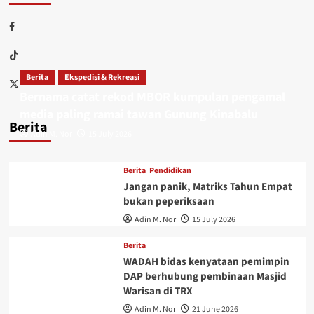
Berita
Ekspedisi & Rekreasi
Bernama catat rekod MBOR kumpulan pengamal
media paling ramai tawan Gunung Kinabalu
Berita
Adin M. Nor
15 July 2026
Berita
Pendidikan
Jangan panik, Matriks Tahun Empat
bukan peperiksaan
Adin M. Nor
15 July 2026
Berita
WADAH bidas kenyataan pemimpin
DAP berhubung pembinaan Masjid
Warisan di TRX
Adin M. Nor
21 June 2026