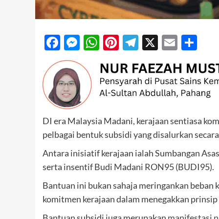
Facebook
Messenger
WhatsApp
Pinterest
Telegram
X
Email
Sh
DI era Malaysia Madani, kerajaan sentiasa kom
pelbagai bentuk subsidi yang disalurkan secara
Antara inisiatif kerajaan ialah Sumbangan Asa
serta insentif Budi Madani RON95 (BUDI95).
Bantuan ini bukan sahaja meringankan beban k
komitmen kerajaan dalam menegakkan prinsip k
Bantuan subsidi juga merupakan
manifestasi n