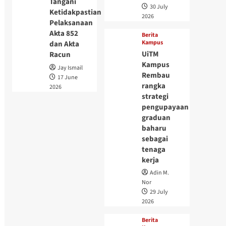
Tangani
30 July
Ketidakpastian
2026
Pelaksanaan
Akta 852
Berita
Kampus
dan Akta
UiTM
Racun
Kampus
Jay Ismail
Rembau
17 June
rangka
2026
strategi
pengupayaan
graduan
baharu
sebagai
tenaga
kerja
Adin M.
Nor
29 July
2026
Berita