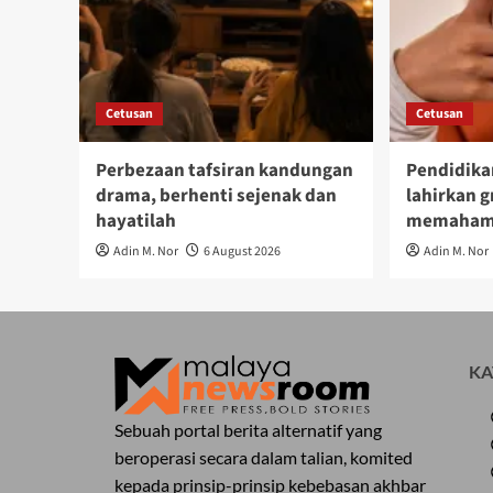
Cetusan
Cetusan
Perbezaan tafsiran kandungan
Pendidik
drama, berhenti sejenak dan
lahirkan g
hayatilah
memahami
Adin M. Nor
6 August 2026
Adin M. Nor
KA
Sebuah portal berita alternatif yang
beroperasi secara dalam talian, komited
kepada prinsip-prinsip kebebasan akhbar