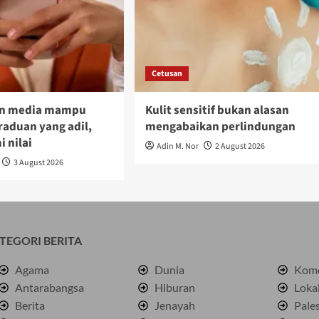
Cetusan
an media mampu
Kulit sensitif bukan alasan
raduan yang adil,
mengabaikan perlindungan
 nilai
Adin M. Nor
2 August 2026
3 August 2026
TEGORI BERITA
Agama
Dunia
Kome
Antarabangsa
Hiburan
Loka
Berita
Jenayah
Pale