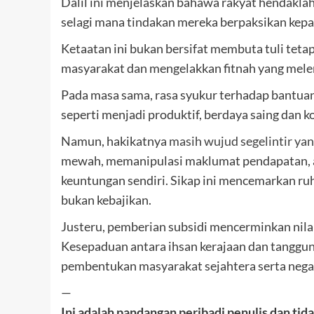
Dalil ini menjelaskan bahawa rakyat hendak
selagi mana tindakan mereka berpaksikan kepa
Ketaatan ini bukan bersifat membuta tuli teta
masyarakat dan mengelakkan fitnah yang mel
Pada masa sama, rasa syukur terhadap bantuan 
seperti menjadi produktif, berdaya saing da
Namun, hakikatnya
masih wujud segelintir y
mewah, memanipulasi maklumat pendapatan, a
keuntungan sendiri. Sikap ini mencemarkan ruh
bukan kebajikan.
Justeru, pemberian subsidi mencerminkan nila
Kesepaduan antara ihsan kerajaan dan tanggun
pembentukan masyarakat sejahtera serta negar
—
Ini adalah pandangan peribadi penulis dan 