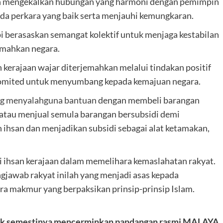
lah mengekalkan hubungan yang harmoni dengan pemimpin
da perkara yang baik serta menjauhi kemungkaran.
pi berasaskan semangat kolektif untuk menjaga kestabilan
emahkan negara.
kerajaan wajar diterjemahkan melalui tindakan positif
n komited untuk menyumbang kepada kemajuan negara.
ang menyalahguna bantuan
dengan membeli barangan
tau menjual semula barangan bersubsidi demi
 ihsan dan menjadikan subsidi sebagai alat ketamakan,
i ihsan kerajaan dalam memelihara kemaslahatan rakyat.
gjawab rakyat inilah yang menjadi asas kepada
a makmur yang berpaksikan prinsip-prinsip Islam.
tidak semestinya mencerminkan pandangan rasmi MALAYA