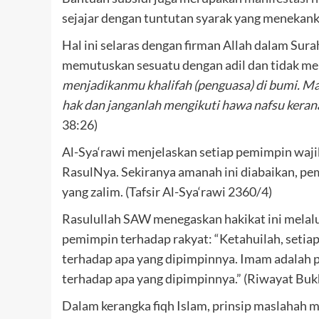
sejajar dengan tuntutan syarak yang menekank
Hal ini selaras dengan firman Allah dalam Su
memutuskan sesuatu dengan adil dan tidak me
menjadikanmu khalifah (penguasa) di bumi. Ma
hak dan janganlah mengikuti hawa nafsu kerana
38:26)
Al-Sya‘rawi menjelaskan setiap pemimpin waj
RasulNya. Sekiranya amanah ini diabaikan, p
yang zalim. (Tafsir Al-Sya‘rawi 2360/4)
Rasulullah SAW menegaskan hakikat ini melal
pemimpin terhadap rakyat: “Ketahuilah, seti
terhadap apa yang dipimpinnya. Imam adalah 
terhadap apa yang dipimpinnya.” (Riwayat Buk
Dalam kerangka fiqh Islam, prinsip maslahah 