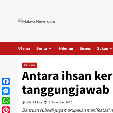
Utama
Berita
Hiburan
Bisnes
Sukan
Cetusan
Antara ihsan ke
tanggungjawab 
Facebook
Messenger
Adin M. Nor
6 November 2025
WhatsApp
Bantuan subsidi juga merupakan manifestasi ni