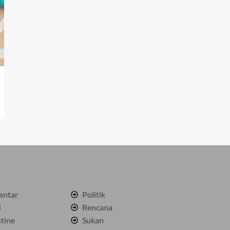
ntar
Politik
l
Rencana
stine
Sukan