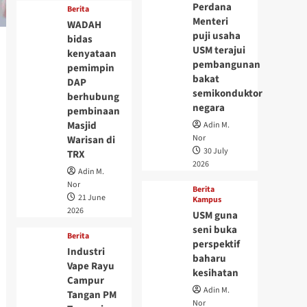
Perdana
Berita
Menteri
WADAH
puji usaha
bidas
USM terajui
kenyataan
pembangunan
pemimpin
bakat
DAP
semikonduktor
berhubung
negara
pembinaan
Masjid
Adin M.
Nor
Warisan di
30 July
TRX
2026
Adin M.
Nor
Berita
21 June
Kampus
2026
USM guna
seni buka
Berita
perspektif
Industri
baharu
Vape Rayu
kesihatan
Campur
Adin M.
Tangan PM
Nor