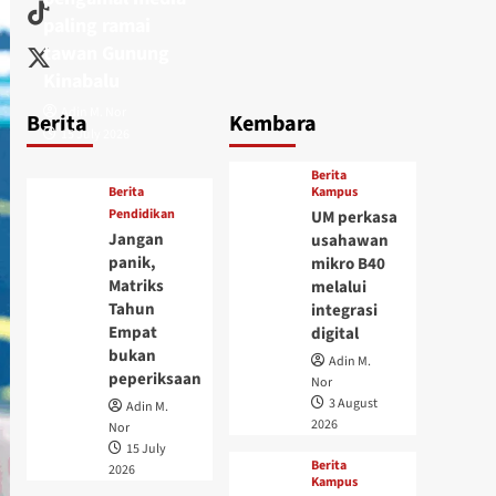
paling ramai
tawan Gunung
Kinabalu
Adin M. Nor
Berita
Kembara
15 July 2026
Berita
Berita
Kampus
Pendidikan
UM perkasa
Jangan
usahawan
panik,
mikro B40
Matriks
melalui
Tahun
integrasi
Empat
digital
bukan
Adin M.
peperiksaan
Nor
3 August
Adin M.
2026
Nor
15 July
Berita
2026
Kampus