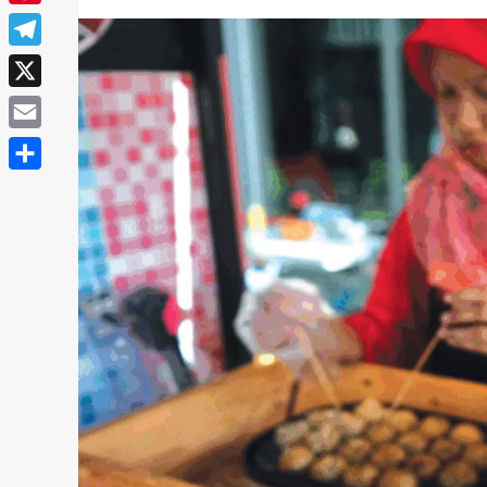
Pinterest
Telegram
X
Email
Share