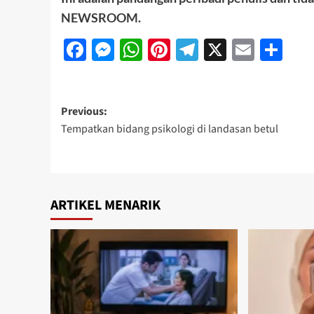
NEWSROOM.
Facebook
Messenger
WhatsApp
Pinterest
Telegram
X
Email
Sh
Previous:
Tempatkan bidang psikologi di landasan betul
ARTIKEL MENARIK