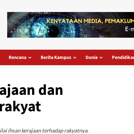
Rencana
Berita Kampus
Dunia
Pendidika
rajaan dan
rakyat
lai ihsan kerajaan terhadap rakyatnya.