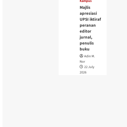
Kampus
Majlis
apresiasi
UPSI iktiraf
peranan
editor
jurnal,
penulis
buku
Adin M.
Nor
22 July
2026