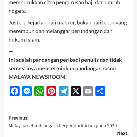
memburukkan citra pengurusan haji dan umrah
negara.
Justeru kejarlah haji mabrur, bukan haji lebur yang
merempuh dan melanggar perundangan dan
hukum Islam.
—
Ini adalah pandangan peribadi penulis dan tidak
semestinya mencerminkan pandangan rasmi
MALAYA NEWSROOM
.
Facebook
Messenger
WhatsApp
Pinterest
Telegram
X
Email
Share
Previous:
Malaysia sebuah negara berpenduduk tua pada 2030
Next: