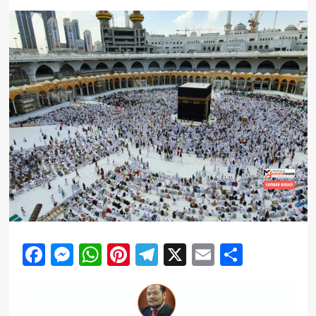
Facebook
Messenger
WhatsApp
Pinterest
Telegram
X
Email
Share