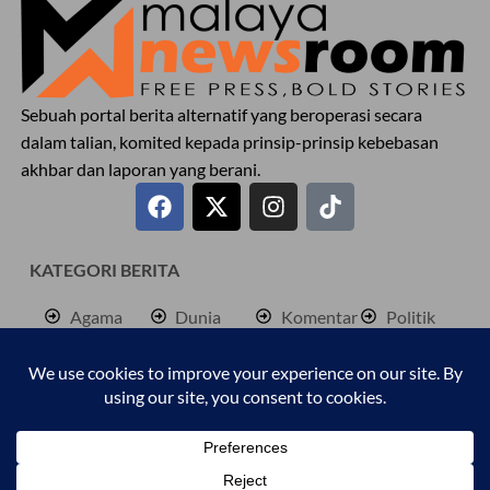
Sebuah portal berita alternatif yang beroperasi secara
dalam talian, komited kepada prinsip-prinsip kebebasan
akhbar dan laporan yang berani.
KATEGORI BERITA
Agama
Dunia
Komentar
Politik
Antarabangsa
Hiburan
Lokal
Rencana
Berita
Jenayah
Palestine
Sukan
Bisnes
Kembara
Pendidkan
Cetusan
Kesihatan
Personaliti