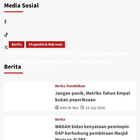
Media Sosial
Berita
Ekspedisi & Rekreasi
Bernama catat rekod MBOR kumpulan pengamal
media paling ramai tawan Gunung Kinabalu
Berita
Adin M. Nor
15 July 2026
Berita
Pendidikan
Jangan panik, Matriks Tahun Empat
bukan peperiksaan
Adin M. Nor
15 July 2026
Berita
WADAH bidas kenyataan pemimpin
DAP berhubung pembinaan Masjid
Warisan di TRX