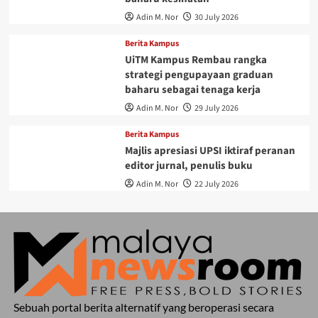
Adin M. Nor
30 July 2026
Berita Kampus
UiTM Kampus Rembau rangka
strategi pengupayaan graduan
baharu sebagai tenaga kerja
Adin M. Nor
29 July 2026
Berita Kampus
Majlis apresiasi UPSI iktiraf peranan
editor jurnal, penulis buku
Adin M. Nor
22 July 2026
Sebuah portal berita alternatif yang beroperasi secara