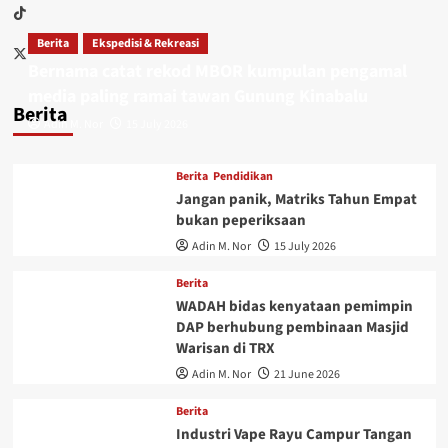
Berita
Ekspedisi & Rekreasi
Bernama catat rekod MBOR kumpulan pengamal
media paling ramai tawan Gunung Kinabalu
Berita
Adin M. Nor
15 July 2026
Berita
Pendidikan
Jangan panik, Matriks Tahun Empat
bukan peperiksaan
Adin M. Nor
15 July 2026
Berita
WADAH bidas kenyataan pemimpin
DAP berhubung pembinaan Masjid
Warisan di TRX
Adin M. Nor
21 June 2026
Berita
Industri Vape Rayu Campur Tangan