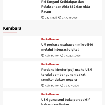
PM Tangani Ketidakpastian
Pelaksanaan Akta 852 dan Akta
Racun
Jay Ismail
17 June 2026
Kembara
Berita Kampus
UM perkasa usahawan mikro B40
melalui integrasi digital
Adin M. Nor
3 August 2026
Berita Kampus
Perdana Menteri puji usaha USM
terajui pembangunan bakat
semikonduktor negara
Adin M. Nor
30 July 2026
Berita Kampus
USM guna seni buka perspektif
baharu kesihatan