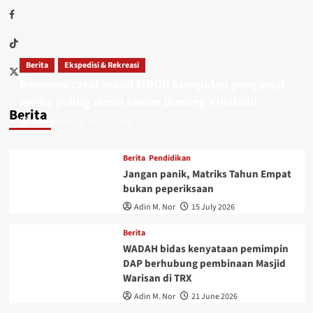
Berita
Ekspedisi & Rekreasi
Bernama catat rekod MBOR kumpulan pengamal
media paling ramai tawan Gunung Kinabalu
Berita
Adin M. Nor
15 July 2026
Berita
Pendidikan
Jangan panik, Matriks Tahun Empat
bukan peperiksaan
Adin M. Nor
15 July 2026
Berita
WADAH bidas kenyataan pemimpin
DAP berhubung pembinaan Masjid
Warisan di TRX
Adin M. Nor
21 June 2026