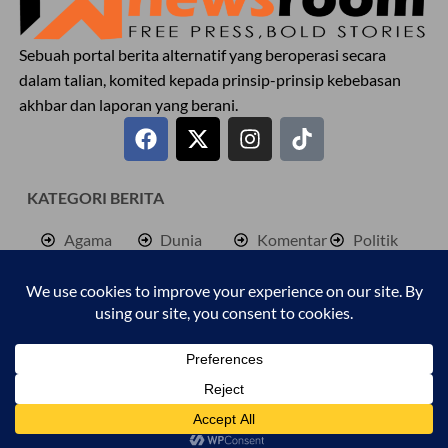
Sebuah portal berita alternatif yang beroperasi secara
dalam talian, komited kepada prinsip-prinsip kebebasan
akhbar dan laporan yang berani.
KATEGORI BERITA
Agama
Dunia
Komentar
Politik
Antarabangsa
Hiburan
Lokal
Rencana
Berita
Jenayah
Palestine
Sukan
Bisnes
Kembara
Pendidkan
Cetusan
Kesihatan
Personaliti
Copyright © 2025 Malaya Newsroom