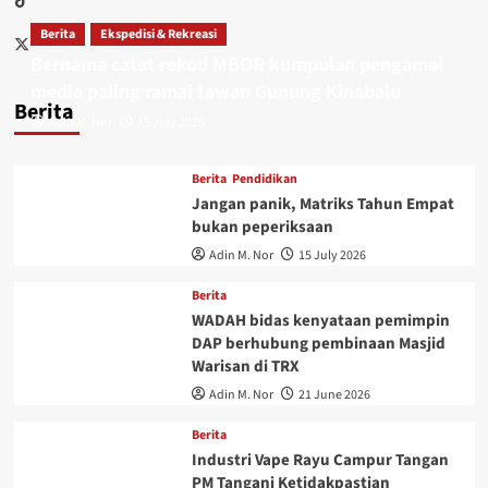
Berita
Ekspedisi & Rekreasi
Bernama catat rekod MBOR kumpulan pengamal
media paling ramai tawan Gunung Kinabalu
Berita
Adin M. Nor
15 July 2026
Berita
Pendidikan
Jangan panik, Matriks Tahun Empat
bukan peperiksaan
Adin M. Nor
15 July 2026
Berita
WADAH bidas kenyataan pemimpin
DAP berhubung pembinaan Masjid
Warisan di TRX
Adin M. Nor
21 June 2026
Berita
Industri Vape Rayu Campur Tangan
PM Tangani Ketidakpastian