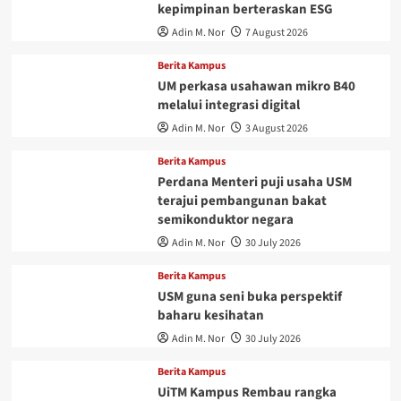
kepimpinan berteraskan ESG
Adin M. Nor
7 August 2026
Berita Kampus
UM perkasa usahawan mikro B40
melalui integrasi digital
Adin M. Nor
3 August 2026
Berita Kampus
Perdana Menteri puji usaha USM
terajui pembangunan bakat
semikonduktor negara
Adin M. Nor
30 July 2026
Berita Kampus
USM guna seni buka perspektif
baharu kesihatan
Adin M. Nor
30 July 2026
Berita Kampus
UiTM Kampus Rembau rangka