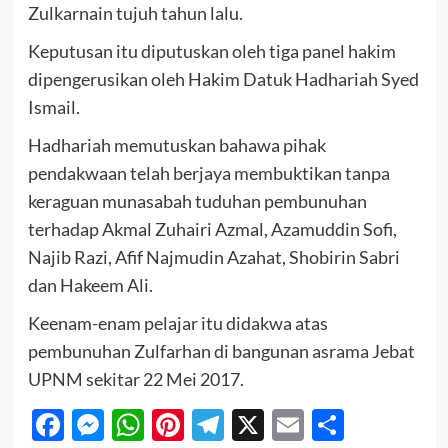
Zulkarnain tujuh tahun lalu.
Keputusan itu diputuskan oleh tiga panel hakim
dipengerusikan oleh Hakim Datuk Hadhariah Syed
Ismail.
Hadhariah memutuskan bahawa pihak
pendakwaan telah berjaya membuktikan tanpa
keraguan munasabah tuduhan pembunuhan
terhadap Akmal Zuhairi Azmal, Azamuddin Sofi,
Najib Razi, Afif Najmudin Azahat, Shobirin Sabri
dan Hakeem Ali.
Keenam-enam pelajar itu didakwa atas
pembunuhan Zulfarhan di bangunan asrama Jebat
UPNM sekitar 22 Mei 2017.
Facebook
Messenger
WhatsApp
Pinterest
Telegram
X
Email
Share