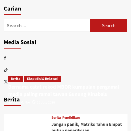
Carian
Media Sosial
Berita
Ekspedisi & Rekreasi
Bernama catat rekod MBOR kumpulan pengamal
media paling ramai tawan Gunung Kinabalu
Berita
Adin M. Nor
15 July 2026
Berita
Pendidikan
Jangan panik, Matriks Tahun Empat
bukan peperiksaan