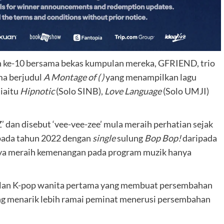
n ke-10 bersama bekas kumpulan mereka, GFRIEND, trio
ma berjudul
A Montage of ( )
yang menampilkan lagu
 iaitu
Hipnotic
(Solo SINB),
Love Language
(Solo UMJI)
 dan disebut ‘vee-vee-zee’ mula meraih perhatian sejak
pada tahun 2022 dengan
single
sulung
Bop Bop!
daripada
aya meraih kemenangan pada program muzik hanya
ulan K-pop wanita pertama yang membuat persembahan
ing menarik lebih ramai peminat menerusi persembahan