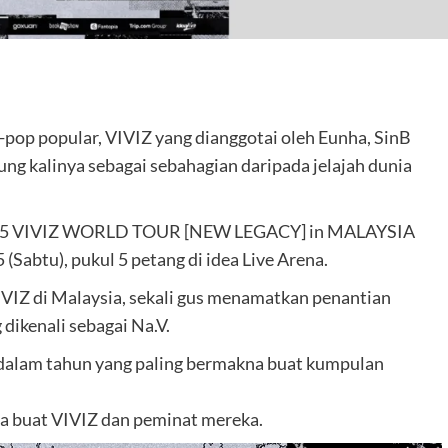
are
p popular, VIVIZ yang dianggotai oleh Eunha, SinB
ung kalinya sebagai sebahagian daripada jelajah dunia
 2025 VIVIZ WORLD TOUR [NEW LEGACY] in MALAYSIA
Sabtu), pukul 5 petang di idea Live Arena.
VIZ di Malaysia, sekali gus menamatkan penantian
 dikenali sebagai Na.V.
 dalam tahun yang paling bermakna buat kumpulan
a buat VIVIZ dan peminat mereka.