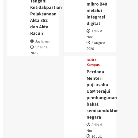
Tangani
mikro B40
Ketidakpastian
melalui
Pelaksanaan
integrasi
Akta 852
digital
dan Akta
Adin M.
Racun
Nor
Jay Ismail
3 August
17 June
2026
2026
Berita
Kampus
Perdana
Menteri
puji usaha
USM terajui
pembangunan
bakat
semikonduktor
negara
Adin M.
Nor
30 July