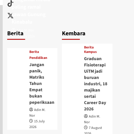
paling ramai
tawan Gunung
Kinabalu
Adin M. Nor
Berita
Kembara
15 July 2026
Berita
Berita
Kampus
Pendidikan
Graduan
Jangan
Fisioterapi
panik,
UiTM jadi
Matriks
buruan
Tahun
industri, 18
Empat
majikan
bukan
sertai
peperiksaan
Career Day
2026
Adin M.
Nor
Adin M.
15 July
Nor
2026
7 August
2026