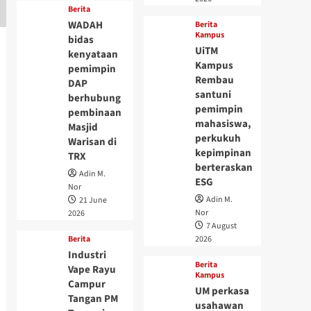
Berita
WADAH
Berita
Kampus
bidas
UiTM
kenyataan
Kampus
pemimpin
Rembau
DAP
santuni
berhubung
pemimpin
pembinaan
mahasiswa,
Masjid
perkukuh
Warisan di
kepimpinan
TRX
berteraskan
Adin M.
ESG
Nor
Adin M.
21 June
Nor
2026
7 August
Berita
2026
Industri
Berita
Vape Rayu
Kampus
Campur
UM perkasa
Tangan PM
usahawan