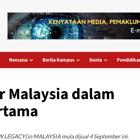
Rencana
Berita Kampus
Dunia
Pendidika
ar Malaysia dalam
ertama
LEGACY] in MALAYSIA mula dijual 4 September ini.