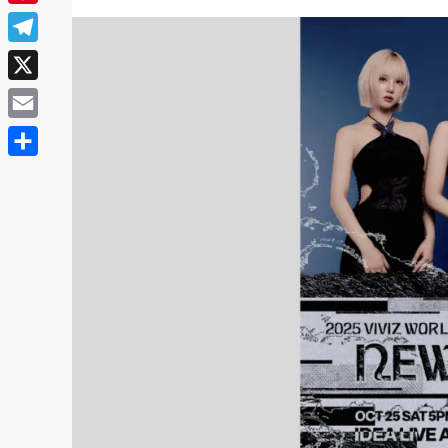
Pinterest
Telegram
X
Email
Share