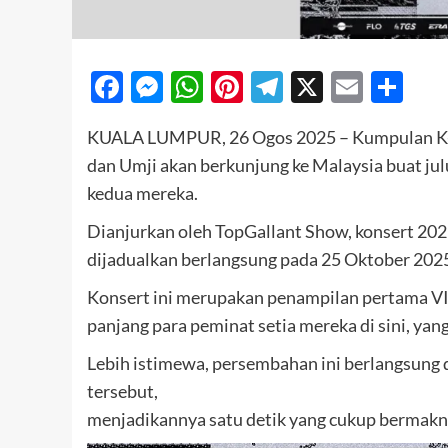
Facebook
Messenger
WhatsApp
Pinterest
Telegram
X
Email
Sh
KUALA LUMPUR, 26 Ogos 2025 – Kumpulan K-po
dan Umji akan berkunjung ke Malaysia buat jul
kedua mereka.
Dianjurkan oleh TopGallant Show, konsert
dijadualkan berlangsung pada 25 Oktober 2025 (
Konsert ini merupakan penampilan pertama VI
panjang para peminat setia mereka di sini, yang
Lebih istimewa, persembahan ini berlangsung
tersebut,
menjadikannya satu detik yang cukup bermakn