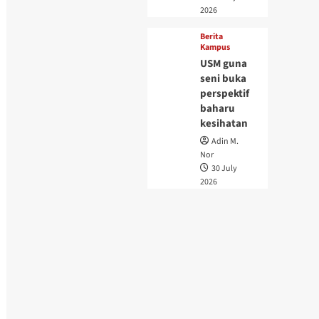
2026
Berita
Kampus
USM guna
seni buka
perspektif
baharu
kesihatan
Adin M.
Nor
30 July
2026