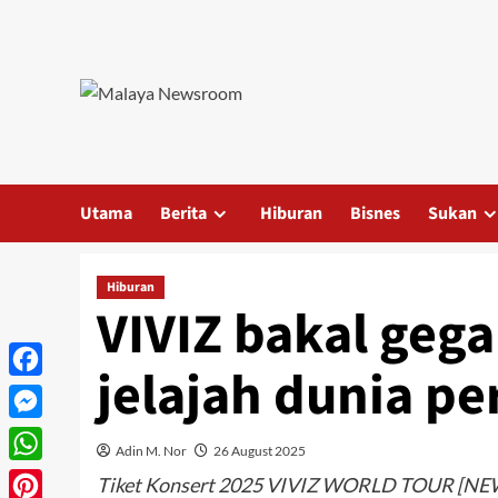
Utama
Berita
Hiburan
Bisnes
Sukan
Hiburan
VIVIZ bakal geg
jelajah dunia p
Facebook
Messenger
Adin M. Nor
26 August 2025
WhatsApp
Tiket Konsert 2025 VIVIZ WORLD TOUR [NEW 