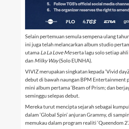
Selain pertemuan semula sempena ulang tahu
ini juga telah melancarkan album studio perta
utama
La La Love Me
serta lagu solo setiap ahli
dan
Milky Way
(Solo EUNHA).
VIVIZ merupakan singkatan kepada ‘Vivid dayZ’
debut di bawah naungan BPM Entertainment 
mini album pertama ‘Beam of Prism; dan berj
seminggu selepas debut.
Mereka turut mencipta sejarah sebagai kump
dalam ‘Global Spin’ anjuran Grammy, di samp
memukau dalam program realiti ‘Queendom 2’.