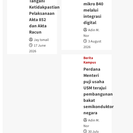
Tangani
mikro B40
Ketidakpastian
melalui
Pelaksanaan
integrasi
Akta 852
digital
dan Akta
Adin M.
Racun
Nor
Jay Ismail
3 August
17 June
2026
2026
Berita
Kampus
Perdana
Menteri
puji usaha
USM terajui
pembangunan
bakat
semikonduktor
negara
Adin M.
Nor
30 July