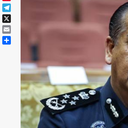
Pinterest
Telegram
X
Email
Share