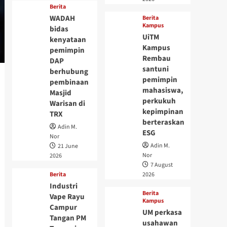
Berita
WADAH
Berita
Kampus
bidas
UiTM
kenyataan
Kampus
pemimpin
Rembau
DAP
santuni
berhubung
pemimpin
pembinaan
mahasiswa,
Masjid
perkukuh
Warisan di
kepimpinan
TRX
berteraskan
Adin M.
ESG
Nor
Adin M.
21 June
Nor
2026
7 August
Berita
2026
Industri
Berita
Vape Rayu
Kampus
Campur
UM perkasa
Tangan PM
usahawan