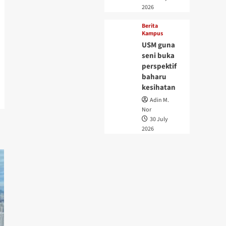
2026
Berita
Kampus
USM guna
seni buka
perspektif
baharu
kesihatan
Adin M.
Nor
30 July
2026