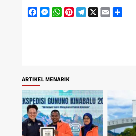
Facebook
Messenger
WhatsApp
Pinterest
Telegram
X
Email
Sh
ARTIKEL MENARIK