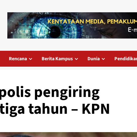
Rencana
Berita Kampus
Dunia
Pendidika
polis pengiring
tiga tahun – KPN