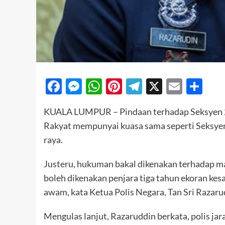
Facebook
Messenger
WhatsApp
Pinterest
Telegram
X
Email
Sh
KUALA LUMPUR – Pindaan terhadap Seksyen 2
Rakyat mempunyai kuasa sama seperti Seksyen
raya.
Justeru, hukuman bakal dikenakan terhadap m
boleh dikenakan penjara tiga tahun ekoran kes
awam, kata Ketua Polis Negara, Tan Sri Razaru
Mengulas lanjut, Razaruddin berkata, polis j