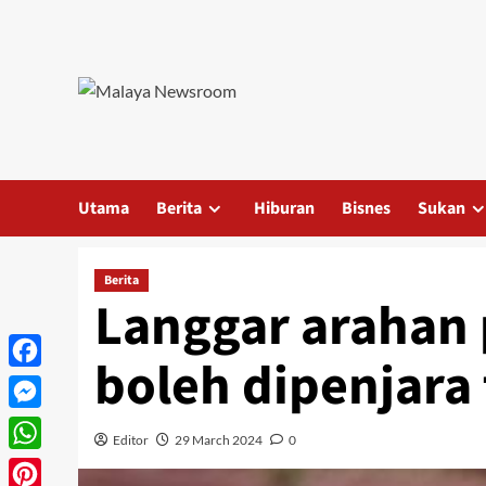
Utama
Berita
Hiburan
Bisnes
Sukan
Berita
Langgar arahan 
boleh dipenjara 
Facebook
Messenger
Editor
29 March 2024
0
WhatsApp