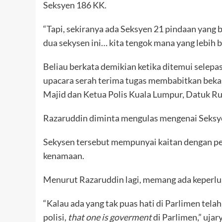
Seksyen 186 KK.
“Tapi, sekiranya ada Seksyen 21 pindaan yang ba
dua sekysen ini… kita tengok mana yang lebih ba
Beliau berkata demikian ketika ditemui selep
upacara serah terima tugas membabitkan beka
Majid dan Ketua Polis Kuala Lumpur, Datuk Ru
Razaruddin diminta mengulas mengenai Seksye
Sekysen tersebut mempunyai kaitan dengan pe
kenamaan.
Menurut Razaruddin lagi, memang ada keperlua
“Kalau ada yang tak puas hati di Parlimen telah
polisi,
that one is goverment
di Parlimen,” ujar