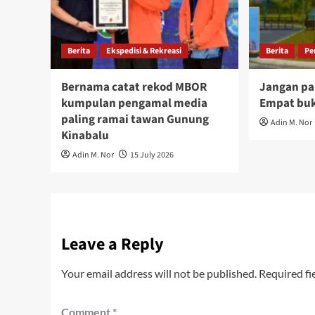
Berita
Ekspedisi & Rekreasi
Berita
Pe
Bernama catat rekod MBOR
Jangan pa
kumpulan pengamal media
Empat buk
paling ramai tawan Gunung
Adin M. Nor
Kinabalu
Adin M. Nor
15 July 2026
Leave a Reply
Your email address will not be published.
Required fi
Comment
*