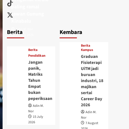
paling ramai
tawan Gunung
Kinabalu
Adin M. Nor
Berita
Kembara
15 July 2026
Berita
Berita
Kampus
Pendidikan
Graduan
Jangan
Fisioterapi
panik,
UiTM jadi
Matriks
buruan
Tahun
industri, 18
Empat
majikan
bukan
sertai
peperiksaan
Career Day
2026
Adin M.
Nor
Adin M.
15 July
Nor
2026
7 August
2026