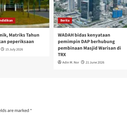
ndidikan
Berita
nik, Matriks Tahun
WADAH bidas kenyataan
an peperiksaan
pemimpin DAP berhubung
pembinaan Masjid Warisan di
15 July 2026
TRX
Adin M. Nor
21 June 2026
elds are marked
*