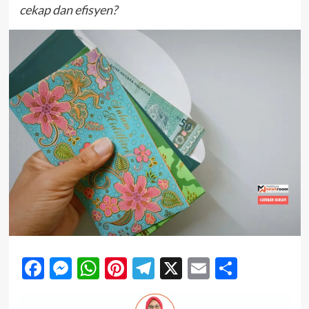
cekap dan efisyen?
Facebook
Messenger
WhatsApp
Pinterest
Telegram
X
Email
Share