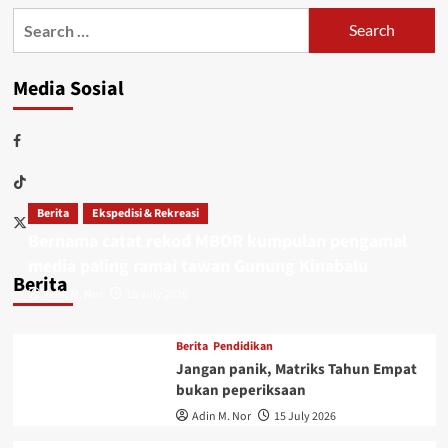
Media Sosial
Berita
Ekspedisi & Rekreasi
Bernama catat rekod MBOR kumpulan pengamal
media paling ramai tawan Gunung Kinabalu
Berita
Adin M. Nor
15 July 2026
Berita
Pendidikan
Jangan panik, Matriks Tahun Empat
bukan peperiksaan
Adin M. Nor
15 July 2026