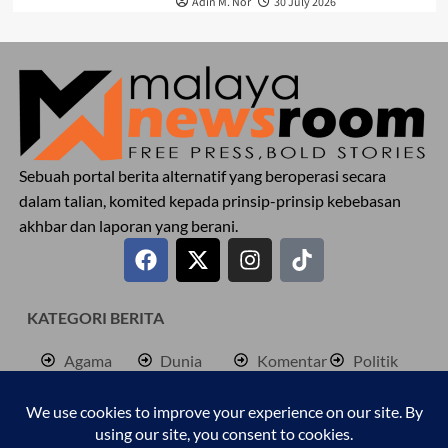
Adin M. Nor
30 July 2026
Sebuah portal berita alternatif yang beroperasi secara
dalam talian, komited kepada prinsip-prinsip kebebasan
akhbar dan laporan yang berani.
KATEGORI BERITA
Agama
Dunia
Komentar
Politik
Antarabangsa
Hiburan
Lokal
Rencana
Berita
Jenayah
Palestine
Sukan
Bisnes
Kembara
Pendidkan