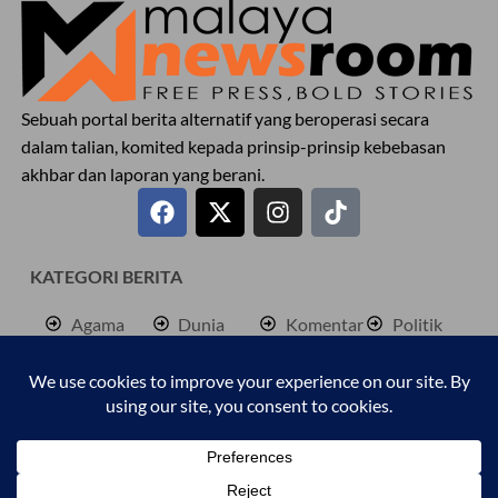
Sebuah portal berita alternatif yang beroperasi secara
dalam talian, komited kepada prinsip-prinsip kebebasan
akhbar dan laporan yang berani.
KATEGORI BERITA
Agama
Dunia
Komentar
Politik
Antarabangsa
Hiburan
Lokal
Rencana
Berita
Jenayah
Palestine
Sukan
Bisnes
Kembara
Pendidkan
Cetusan
Kesihatan
Personaliti