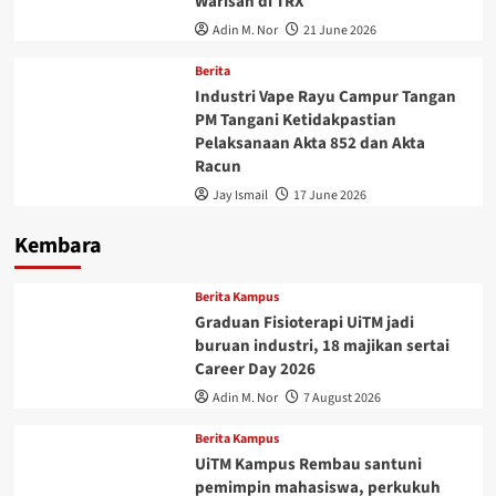
Warisan di TRX
Adin M. Nor
21 June 2026
Berita
Industri Vape Rayu Campur Tangan
PM Tangani Ketidakpastian
Pelaksanaan Akta 852 dan Akta
Racun
Jay Ismail
17 June 2026
Kembara
Berita Kampus
Graduan Fisioterapi UiTM jadi
buruan industri, 18 majikan sertai
Career Day 2026
Adin M. Nor
7 August 2026
Berita Kampus
UiTM Kampus Rembau santuni
pemimpin mahasiswa, perkukuh