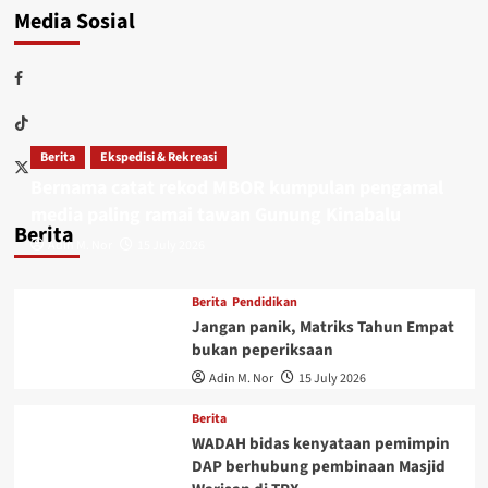
Media Sosial
Berita
Ekspedisi & Rekreasi
Bernama catat rekod MBOR kumpulan pengamal
media paling ramai tawan Gunung Kinabalu
Berita
Adin M. Nor
15 July 2026
Berita
Pendidikan
Jangan panik, Matriks Tahun Empat
bukan peperiksaan
Adin M. Nor
15 July 2026
Berita
WADAH bidas kenyataan pemimpin
DAP berhubung pembinaan Masjid