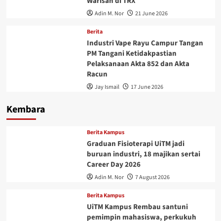
Warisan di TRX
Adin M. Nor
21 June 2026
Berita
Industri Vape Rayu Campur Tangan
PM Tangani Ketidakpastian
Pelaksanaan Akta 852 dan Akta
Racun
Jay Ismail
17 June 2026
Kembara
Berita Kampus
Graduan Fisioterapi UiTM jadi
buruan industri, 18 majikan sertai
Career Day 2026
Adin M. Nor
7 August 2026
Berita Kampus
UiTM Kampus Rembau santuni
pemimpin mahasiswa, perkukuh