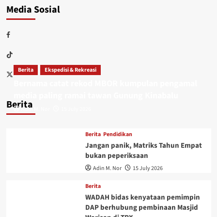
Media Sosial
Berita
Ekspedisi & Rekreasi
Bernama catat rekod MBOR kumpulan pengamal
media paling ramai tawan Gunung Kinabalu
Berita
Adin M. Nor
15 July 2026
Berita
Pendidikan
Jangan panik, Matriks Tahun Empat
bukan peperiksaan
Adin M. Nor
15 July 2026
Berita
WADAH bidas kenyataan pemimpin
DAP berhubung pembinaan Masjid