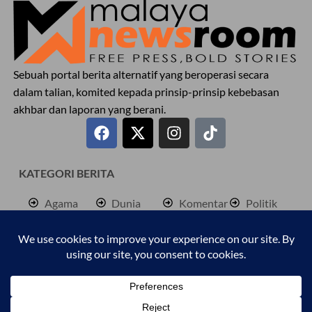
Sebuah portal berita alternatif yang beroperasi secara
dalam talian, komited kepada prinsip-prinsip kebebasan
akhbar dan laporan yang berani.
KATEGORI BERITA
Agama
Dunia
Komentar
Politik
Antarabangsa
Hiburan
Lokal
Rencana
Berita
Jenayah
Palestine
Sukan
Bisnes
Kembara
Pendidkan
Cetusan
Kesihatan
Personaliti