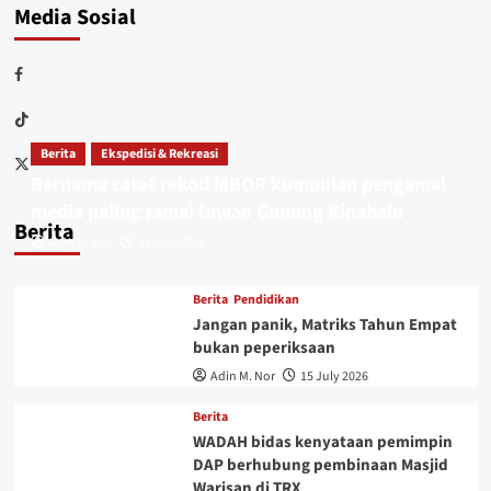
Media Sosial
Berita
Ekspedisi & Rekreasi
Bernama catat rekod MBOR kumpulan pengamal
media paling ramai tawan Gunung Kinabalu
Berita
Adin M. Nor
15 July 2026
Berita
Pendidikan
Jangan panik, Matriks Tahun Empat
bukan peperiksaan
Adin M. Nor
15 July 2026
Berita
WADAH bidas kenyataan pemimpin
DAP berhubung pembinaan Masjid
Warisan di TRX