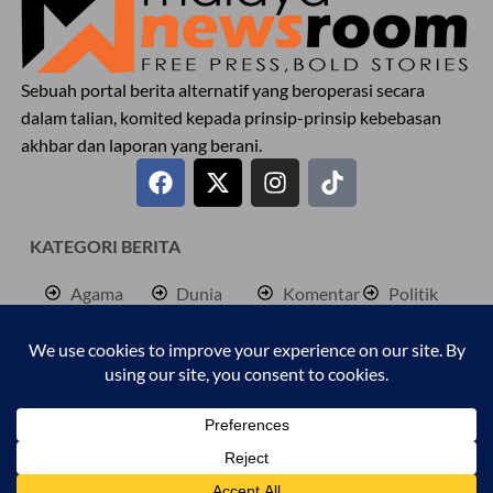
Sebuah portal berita alternatif yang beroperasi secara
dalam talian, komited kepada prinsip-prinsip kebebasan
akhbar dan laporan yang berani.
KATEGORI BERITA
Agama
Dunia
Komentar
Politik
Antarabangsa
Hiburan
Lokal
Rencana
Berita
Jenayah
Palestine
Sukan
Bisnes
Kembara
Pendidkan
Cetusan
Kesihatan
Personaliti