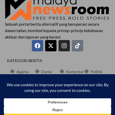
Sebuah portal berita alternatif yang beroperasi secara
dalam talian, komited kepada prinsip-prinsip kebebasan
akhbar dan laporan yang berani.
KATEGORI BERITA
Agama
Dunia
Komentar
Politik
Antarabangsa
Hiburan
Lokal
Rencana
Berita
Jenayah
Palestine
Sukan
Bisnes
Kembara
Pendidkan
Cetusan
Kesihatan
Personaliti