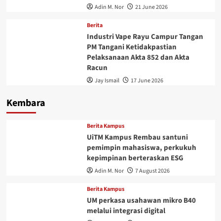
Adin M. Nor
21 June 2026
Berita
Industri Vape Rayu Campur Tangan
PM Tangani Ketidakpastian
Pelaksanaan Akta 852 dan Akta
Racun
Jay Ismail
17 June 2026
Kembara
Berita Kampus
UiTM Kampus Rembau santuni
pemimpin mahasiswa, perkukuh
kepimpinan berteraskan ESG
Adin M. Nor
7 August 2026
Berita Kampus
UM perkasa usahawan mikro B40
melalui integrasi digital