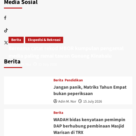
Media Sosial
Berita
Ekspedisi & Rekreasi
Bernama catat rekod MBOR kumpulan pengamal
media paling ramai tawan Gunung Kinabalu
Berita
Adin M. Nor
15 July 2026
Berita
Pendidikan
Jangan panik, Matriks Tahun Empat
bukan peperiksaan
Adin M. Nor
15 July 2026
Berita
WADAH bidas kenyataan pemimpin
DAP berhubung pembinaan Masjid
Warisan di TRX