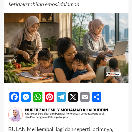
ketidakstabilan emosi dalaman
Facebook
Messenger
WhatsApp
Pinterest
Telegram
X
Email
Share
BULAN Mei kembali lagi dan seperti lazimnya,