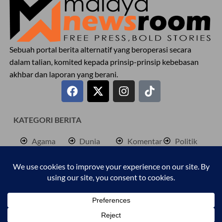
Sebuah portal berita alternatif yang beroperasi secara
dalam talian, komited kepada prinsip-prinsip kebebasan
akhbar dan laporan yang berani.
KATEGORI BERITA
Agama
Dunia
Komentar
Politik
Antarabangsa
Hiburan
Lokal
Rencana
Berita
Jenayah
Palestine
Sukan
Bisnes
Kembara
Pendidkan
Cetusan
Kesihatan
Personaliti