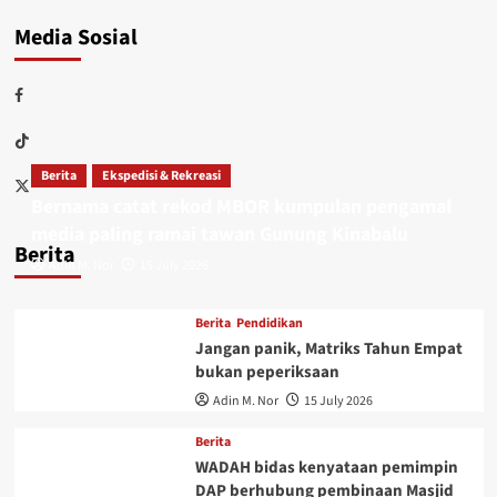
Media Sosial
Berita
Ekspedisi & Rekreasi
Bernama catat rekod MBOR kumpulan pengamal
media paling ramai tawan Gunung Kinabalu
Berita
Adin M. Nor
15 July 2026
Berita
Pendidikan
Jangan panik, Matriks Tahun Empat
bukan peperiksaan
Adin M. Nor
15 July 2026
Berita
WADAH bidas kenyataan pemimpin
DAP berhubung pembinaan Masjid