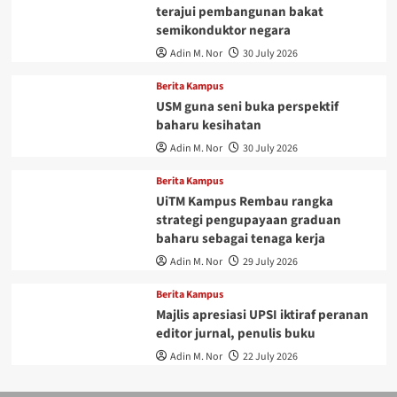
terajui pembangunan bakat
semikonduktor negara
Adin M. Nor
30 July 2026
Berita Kampus
USM guna seni buka perspektif
baharu kesihatan
Adin M. Nor
30 July 2026
Berita Kampus
UiTM Kampus Rembau rangka
strategi pengupayaan graduan
baharu sebagai tenaga kerja
Adin M. Nor
29 July 2026
Berita Kampus
Majlis apresiasi UPSI iktiraf peranan
editor jurnal, penulis buku
Adin M. Nor
22 July 2026