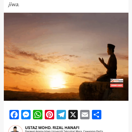
jiwa.
Facebook
Messenger
WhatsApp
Pinterest
Telegram
X
Email
Share