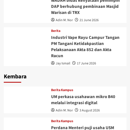
WADAH bidas kenyataan pemimpin
DAP berhubung pembinaan Masjid
Warisan di TRX
Adin M. Nor
21 June 2026
Berita
Industri Vape Rayu Campur Tangan
PM Tangani Ketidakpastian
Pelaksanaan Akta 852 dan Akta
Racun
Jay Ismail
17 June 2026
Kembara
Berita Kampus
UM perkasa usahawan mikro B40
melalui integrasi digital
Adin M. Nor
3 August 2026
Berita Kampus
Perdana Menteri puji usaha USM