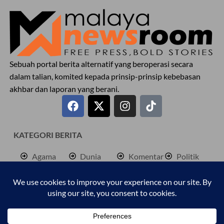
Sebuah portal berita alternatif yang beroperasi secara
dalam talian, komited kepada prinsip-prinsip kebebasan
akhbar dan laporan yang berani.
KATEGORI BERITA
Agama
Dunia
Komentar
Politik
Antarabangsa
Hiburan
Lokal
Rencana
Berita
Jenayah
Palestine
Sukan
Bisnes
Kembara
Pendidkan
Cetusan
Kesihatan
Personaliti