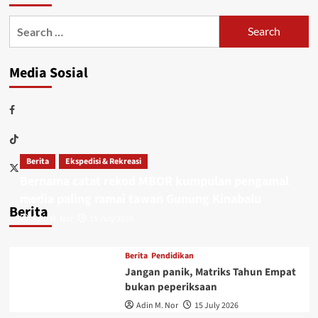
Media Sosial
Berita
Ekspedisi & Rekreasi
Bernama catat rekod MBOR kumpulan pengamal
media paling ramai tawan Gunung Kinabalu
Berita
Adin M. Nor
15 July 2026
Berita
Pendidikan
Jangan panik, Matriks Tahun Empat
bukan peperiksaan
Adin M. Nor
15 July 2026