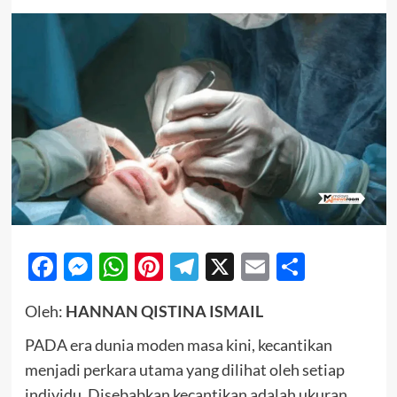
Facebook
Messenger
WhatsApp
Pinterest
Telegram
X
Email
Share
Oleh:
HANNAN QISTINA ISMAIL
PADA era dunia moden masa kini, kecantikan
menjadi perkara utama yang dilihat oleh setiap
individu. Disebabkan kecantikan adalah ukuran