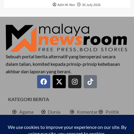
Adin M. Nor
30 July 2026
Sebuah portal berita alternatif yang beroperasi secara
dalam talian, komited kepada prinsip-prinsip kebebasan
akhbar dan laporan yang berani.
KATEGORI BERITA
Agama
Dunia
Komentar
Politik
Antarabangsa
Hiburan
Lokal
Rencana
Berita
Jenayah
Palestine
Sukan