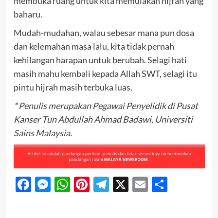
membuka ruang untuk kita memulakan hijrah yang
baharu.
Mudah-mudahan, walau sebesar mana pun dosa
dan kelemahan masa lalu, kita tidak pernah
kehilangan harapan untuk berubah. Selagi hati
masih mahu kembali kepada Allah SWT, selagi itu
pintu hijrah masih terbuka luas.
* Penulis merupakan Pegawai Penyelidik di Pusat
Kanser Tun Abdullah Ahmad Badawi, Universiti
Sains Malaysia.
Facebook
Messenger
WhatsApp
Pinterest
Telegram
X
Email
Share