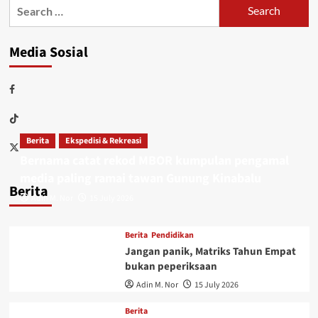
Media Sosial
Berita
Ekspedisi & Rekreasi
Bernama catat rekod MBOR kumpulan pengamal
media paling ramai tawan Gunung Kinabalu
Berita
Adin M. Nor
15 July 2026
Berita
Pendidikan
Jangan panik, Matriks Tahun Empat
bukan peperiksaan
Adin M. Nor
15 July 2026
Berita