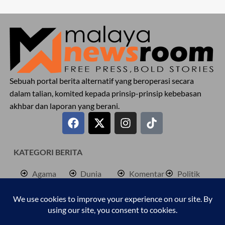
Sebuah portal berita alternatif yang beroperasi secara
dalam talian, komited kepada prinsip-prinsip kebebasan
akhbar dan laporan yang berani.
KATEGORI BERITA
Agama
Dunia
Komentar
Politik
Antarabangsa
Hiburan
Lokal
Rencana
Berita
Jenayah
Palestine
Sukan
Bisnes
Kembara
Pendidkan
Cetusan
Kesihatan
Personaliti