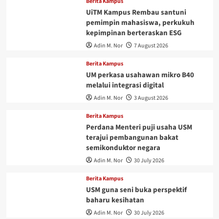
Berita Kampus
UiTM Kampus Rembau santuni
pemimpin mahasiswa, perkukuh
kepimpinan berteraskan ESG
Adin M. Nor
7 August 2026
Berita Kampus
UM perkasa usahawan mikro B40
melalui integrasi digital
Adin M. Nor
3 August 2026
Berita Kampus
Perdana Menteri puji usaha USM
terajui pembangunan bakat
semikonduktor negara
Adin M. Nor
30 July 2026
Berita Kampus
USM guna seni buka perspektif
baharu kesihatan
Adin M. Nor
30 July 2026