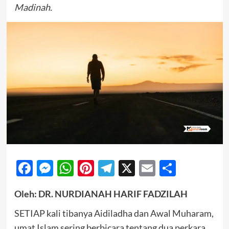
Madinah.
Facebook
Messenger
WhatsApp
Pinterest
Telegram
X
Email
Share
Oleh: DR. NURDIANAH HARIF FADZILAH
SETIAP kali tibanya Aidiladha dan Awal Muharam,
umat Islam sering berbicara tentang dua perkara