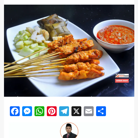
Facebook
Messenger
WhatsApp
Pinterest
Telegram
X
Email
Share