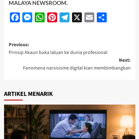
MALAYA NEWSROOM
.
Facebook
Messenger
WhatsApp
Pinterest
Telegram
X
Email
Share
Previous:
Prinsip Akaun buka laluan ke dunia profesional
Next:
Fenomena narsisisme digital kian membimbangkan
ARTIKEL MENARIK