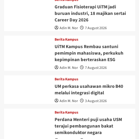
Graduan Fisioterapi UiTM jadi
buruan industri, 18 majikan sertai
Career Day 2026
Adin M. Nor
7 August 2026
Berita Kampus
UiTM Kampus Rembau santuni
pemimpin mahasiswa, perkukuh
kepimpinan berteraskan ESG
Adin M. Nor
7 August 2026
Berita Kampus
UM perkasa usahawan mikro B40
melalui integrasi digital
Adin M. Nor
3 August 2026
Berita Kampus
Perdana Menteri puji usaha USM
terajui pembangunan bakat
semikonduktor negara