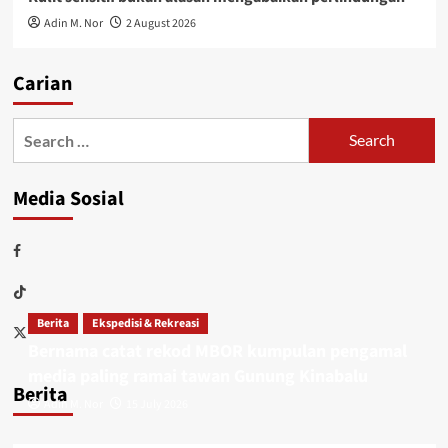
Adin M. Nor
2 August 2026
Carian
Media Sosial
Berita
Ekspedisi & Rekreasi
Bernama catat rekod MBOR kumpulan pengamal
media paling ramai tawan Gunung Kinabalu
Berita
Adin M. Nor
15 July 2026