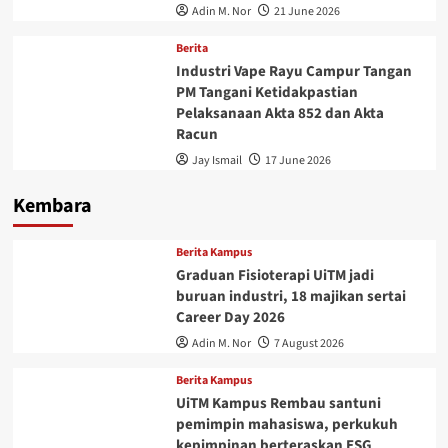
Adin M. Nor
21 June 2026
Berita
Industri Vape Rayu Campur Tangan
PM Tangani Ketidakpastian
Pelaksanaan Akta 852 dan Akta
Racun
Jay Ismail
17 June 2026
Kembara
Berita Kampus
Graduan Fisioterapi UiTM jadi
buruan industri, 18 majikan sertai
Career Day 2026
Adin M. Nor
7 August 2026
Berita Kampus
UiTM Kampus Rembau santuni
pemimpin mahasiswa, perkukuh
kepimpinan berteraskan ESG