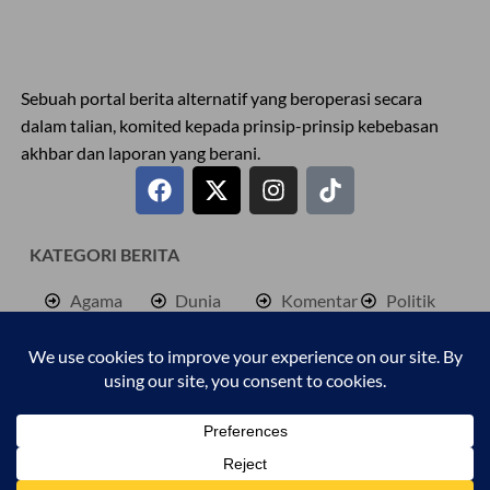
Sebuah portal berita alternatif yang beroperasi secara
dalam talian, komited kepada prinsip-prinsip kebebasan
akhbar dan laporan yang berani.
KATEGORI BERITA
Agama
Dunia
Komentar
Politik
Antarabangsa
Hiburan
Lokal
Rencana
Berita
Jenayah
Palestine
Sukan
Bisnes
Kembara
Pendidkan
Cetusan
Kesihatan
Personaliti