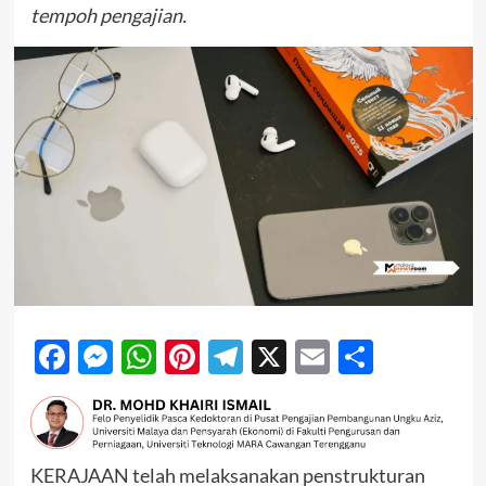
tempoh pengajian.
Facebook
Messenger
WhatsApp
Pinterest
Telegram
X
Email
Share
KERAJAAN telah melaksanakan penstrukturan