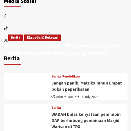
Media Sosial
Berita
Ekspedisi & Rekreasi
Bernama catat rekod MBOR kumpulan pengamal
media paling ramai tawan Gunung Kinabalu
Berita
Adin M. Nor
15 July 2026
Berita
Pendidikan
Jangan panik, Matriks Tahun Empat
bukan peperiksaan
Adin M. Nor
15 July 2026
Berita
WADAH bidas kenyataan pemimpin
DAP berhubung pembinaan Masjid
Warisan di TRX