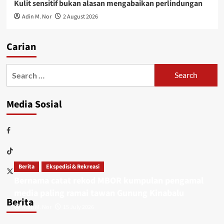
Kulit sensitif bukan alasan mengabaikan perlindungan
Adin M. Nor
2 August 2026
Carian
Media Sosial
Berita
Ekspedisi & Rekreasi
Bernama catat rekod MBOR kumpulan pengamal
media paling ramai tawan Gunung Kinabalu
Berita
Adin M. Nor
15 July 2026