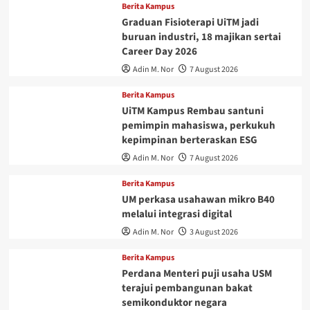
Berita Kampus
Graduan Fisioterapi UiTM jadi
buruan industri, 18 majikan sertai
Career Day 2026
Adin M. Nor
7 August 2026
Berita Kampus
UiTM Kampus Rembau santuni
pemimpin mahasiswa, perkukuh
kepimpinan berteraskan ESG
Adin M. Nor
7 August 2026
Berita Kampus
UM perkasa usahawan mikro B40
melalui integrasi digital
Adin M. Nor
3 August 2026
Berita Kampus
Perdana Menteri puji usaha USM
terajui pembangunan bakat
semikonduktor negara