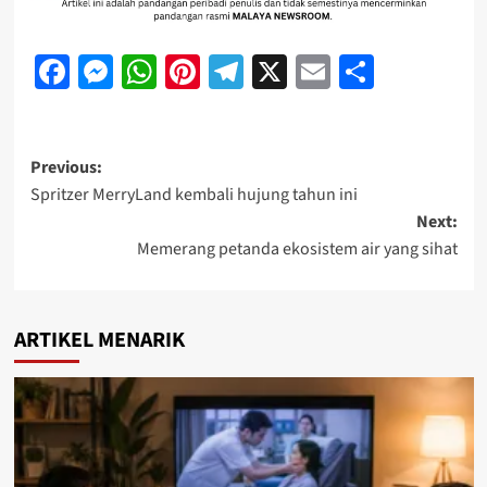
Facebook
Messenger
WhatsApp
Pinterest
Telegram
X
Email
Share
Previous:
Spritzer MerryLand kembali hujung tahun ini
Next:
Memerang petanda ekosistem air yang sihat
ARTIKEL MENARIK