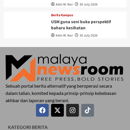
Adin M. Nor
30 July 2026
Berita Kampus
USM guna seni buka perspektif
baharu kesihatan
Adin M. Nor
30 July 2026
Sebuah portal berita alternatif yang beroperasi secara
dalam talian, komited kepada prinsip-prinsip kebebasan
akhbar dan laporan yang berani.
KATEGORI BERITA