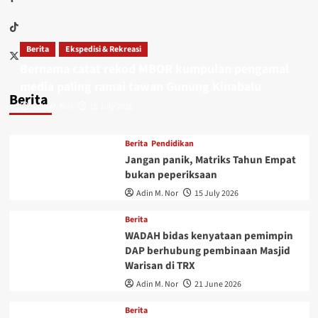
Berita
Ekspedisi & Rekreasi
Bernama catat rekod MBOR kumpulan pengamal
media paling ramai tawan Gunung Kinabalu
Berita
Adin M. Nor
15 July 2026
Berita
Pendidikan
Jangan panik, Matriks Tahun Empat
bukan peperiksaan
Adin M. Nor
15 July 2026
Berita
WADAH bidas kenyataan pemimpin
DAP berhubung pembinaan Masjid
Warisan di TRX
Adin M. Nor
21 June 2026
Berita