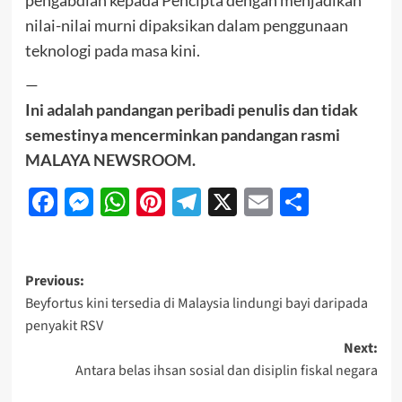
pengabdian kepada Pencipta dengan menjadikan
nilai-nilai murni dipaksikan dalam penggunaan
teknologi pada masa kini.
—
Ini adalah pandangan peribadi penulis dan tidak
semestinya mencerminkan pandangan rasmi
MALAYA NEWSROOM.
Facebook
Messenger
WhatsApp
Pinterest
Telegram
X
Email
Share
Previous:
Beyfortus kini tersedia di Malaysia lindungi bayi daripada
penyakit RSV
Next:
Antara belas ihsan sosial dan disiplin fiskal negara