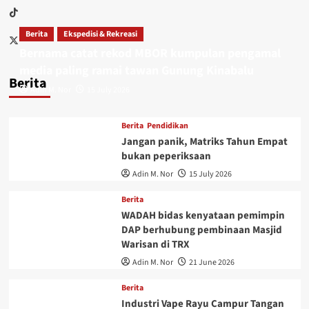
Berita
Ekspedisi & Rekreasi
Bernama catat rekod MBOR kumpulan pengamal
media paling ramai tawan Gunung Kinabalu
Berita
Adin M. Nor
15 July 2026
Berita
Pendidikan
Jangan panik, Matriks Tahun Empat
bukan peperiksaan
Adin M. Nor
15 July 2026
Berita
WADAH bidas kenyataan pemimpin
DAP berhubung pembinaan Masjid
Warisan di TRX
Adin M. Nor
21 June 2026
Berita
Industri Vape Rayu Campur Tangan