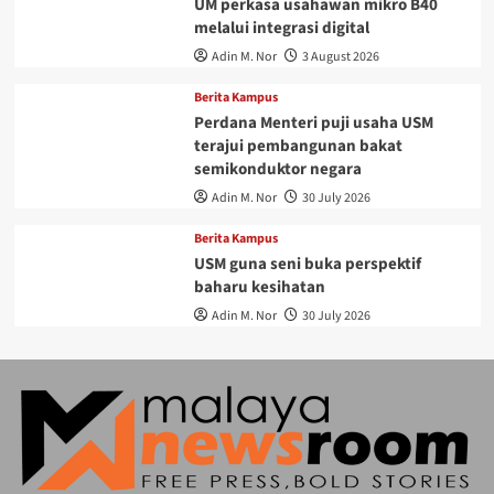
UM perkasa usahawan mikro B40
melalui integrasi digital
Adin M. Nor
3 August 2026
Berita Kampus
Perdana Menteri puji usaha USM
terajui pembangunan bakat
semikonduktor negara
Adin M. Nor
30 July 2026
Berita Kampus
USM guna seni buka perspektif
baharu kesihatan
Adin M. Nor
30 July 2026