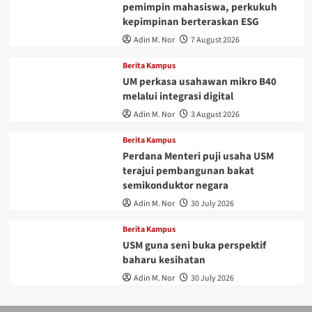
pemimpin mahasiswa, perkukuh
kepimpinan berteraskan ESG
Adin M. Nor
7 August 2026
Berita Kampus
UM perkasa usahawan mikro B40
melalui integrasi digital
Adin M. Nor
3 August 2026
Berita Kampus
Perdana Menteri puji usaha USM
terajui pembangunan bakat
semikonduktor negara
Adin M. Nor
30 July 2026
Berita Kampus
USM guna seni buka perspektif
baharu kesihatan
Adin M. Nor
30 July 2026