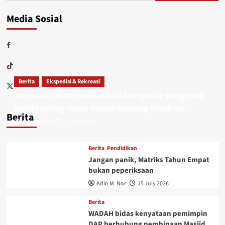
Media Sosial
Berita
Ekspedisi & Rekreasi
Bernama catat rekod MBOR kumpulan pengamal
media paling ramai tawan Gunung Kinabalu
Berita
Adin M. Nor
15 July 2026
Berita
Pendidikan
Jangan panik, Matriks Tahun Empat
bukan peperiksaan
Adin M. Nor
15 July 2026
Berita
WADAH bidas kenyataan pemimpin
DAP berhubung pembinaan Masjid