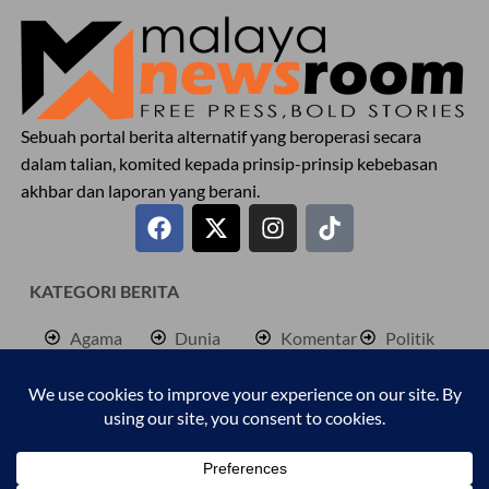
Sebuah portal berita alternatif yang beroperasi secara
dalam talian, komited kepada prinsip-prinsip kebebasan
akhbar dan laporan yang berani.
KATEGORI BERITA
Agama
Dunia
Komentar
Politik
Antarabangsa
Hiburan
Lokal
Rencana
Berita
Jenayah
Palestine
Sukan
Bisnes
Kembara
Pendidkan
Cetusan
Kesihatan
Personaliti