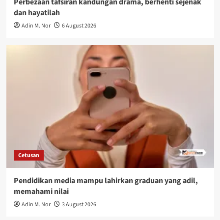
Perbezaan tafsiran kandungan drama, berhenti sejenak
dan hayatilah
Adin M. Nor
6 August 2026
Cetusan
Pendidikan media mampu lahirkan graduan yang adil,
memahami nilai
Adin M. Nor
3 August 2026