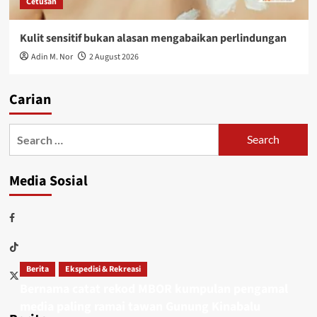
Cetusan
Kulit sensitif bukan alasan mengabaikan perlindungan
Adin M. Nor
2 August 2026
Carian
Media Sosial
Berita
Ekspedisi & Rekreasi
Bernama catat rekod MBOR kumpulan pengamal
media paling ramai tawan Gunung Kinabalu