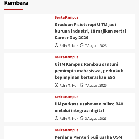
Kembara
Berita Kampus
Graduan Fisioterapi UiTM jadi
buruan industri, 18 majikan sertai
Career Day 2026
Adin M. Nor
7 August 2026
Berita Kampus
UiTM Kampus Rembau santuni
pemimpin mahasiswa, perkukuh
kepimpinan berteraskan ESG
Adin M. Nor
7 August 2026
Berita Kampus
UM perkasa usahawan mikro B40
melalui integrasi digital
Adin M. Nor
3 August 2026
Berita Kampus
Perdana Menteri puji usaha USM