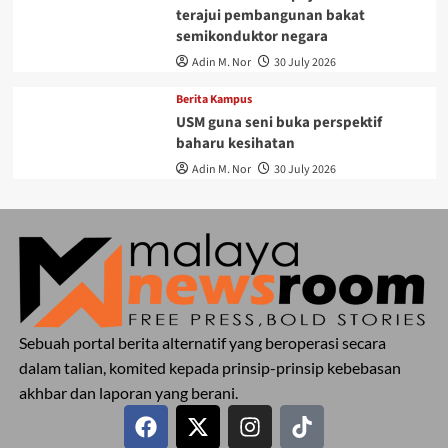
terajui pembangunan bakat
semikonduktor negara
Adin M. Nor
30 July 2026
Berita Kampus
USM guna seni buka perspektif
baharu kesihatan
Adin M. Nor
30 July 2026
Sebuah portal berita alternatif yang beroperasi secara
dalam talian, komited kepada prinsip-prinsip kebebasan
akhbar dan laporan yang berani.