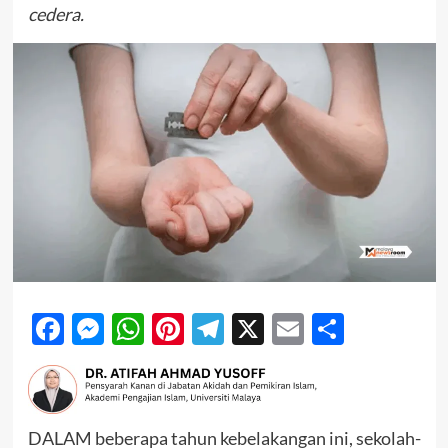
cedera.
Facebook
Messenger
WhatsApp
Pinterest
Telegram
X
Email
Share
DALAM beberapa tahun kebelakangan ini, sekolah-