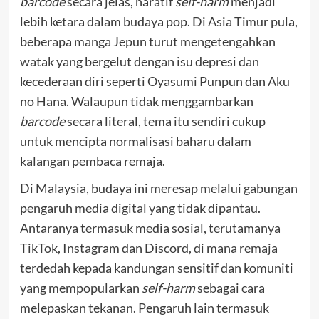
barcode
secara jelas, naratif
self-harm
menjadi
lebih ketara dalam budaya pop. Di Asia Timur pula,
beberapa manga Jepun turut mengetengahkan
watak yang bergelut dengan isu depresi dan
kecederaan diri seperti Oyasumi Punpun dan Aku
no Hana. Walaupun tidak menggambarkan
barcode
secara literal, tema itu sendiri cukup
untuk mencipta normalisasi baharu dalam
kalangan pembaca remaja.
Di Malaysia, budaya ini meresap melalui gabungan
pengaruh media digital yang tidak dipantau.
Antaranya termasuk media sosial, terutamanya
TikTok, Instagram dan Discord, di mana remaja
terdedah kepada kandungan sensitif dan komuniti
yang mempopularkan
self-harm
sebagai cara
melepaskan tekanan. Pengaruh lain termasuk