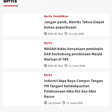
Berita
Adin M. Nor
15 July 2026
Berita
Pendidikan
Jangan panik, Matriks Tahun Empat
bukan peperiksaan
Adin M. Nor
15 July 2026
Berita
WADAH bidas kenyataan pemimpin
DAP berhubung pembinaan Masjid
Warisan di TRX
Adin M. Nor
21 June 2026
Berita
Industri Vape Rayu Campur Tangan
PM Tangani Ketidakpastian
Pelaksanaan Akta 852 dan Akta
Racun
Jay Ismail
17 June 2026